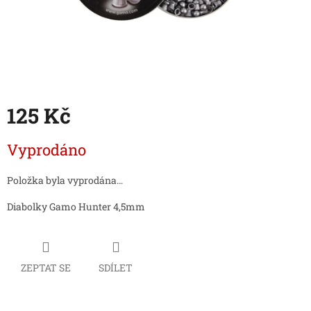
125 Kč
Měrná
Vyprodáno
cena:
Položka byla vyprodána…
Diabolky Gamo Hunter 4,5mm
ZEPTAT SE
SDÍLET