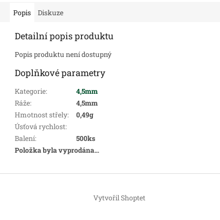
Popis
Diskuze
Detailní popis produktu
Popis produktu není dostupný
Doplňkové parametry
Kategorie
:
4,5mm
Ráže
:
4,5mm
Hmotnost střely
:
0,49g
Úsťová rychlost
:
Balení
:
500ks
Položka byla vyprodána…
Z
á
Vytvořil Shoptet
p
a