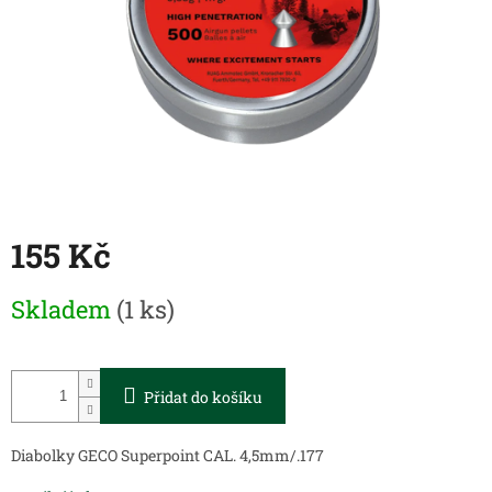
155 Kč
Měrná
Skladem
(1 ks)
cena:
Přidat do košíku
Diabolky GECO Superpoint CAL. 4,5mm/.177