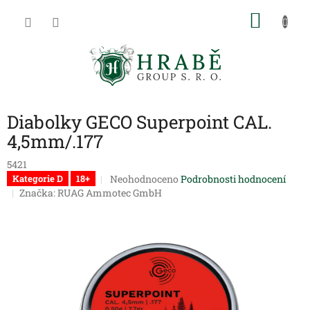
Přejít
NÁKU
na
obsah
KOŠÍK
Diabolky GECO Superpoint CAL.
4,5mm/.177
5421
Průměrné
Neohodnoceno
Podrobnosti hodnocení
Kategorie D
18+
hodnocení
Značka:
RUAG Ammotec GmbH
produktu
je
0,0
z
5
hvězdiček.