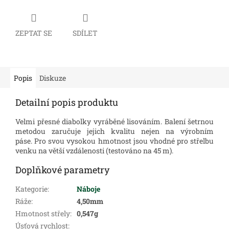
ZEPTAT SE
SDÍLET
Popis
Diskuze
Detailní popis produktu
Velmi přesné diabolky vyráběné lisováním. Balení šetrnou
metodou zaručuje jejich kvalitu nejen na výrobním
páse. Pro svou vysokou hmotnost jsou vhodné pro střelbu
venku na větší vzdálenosti (testováno na 45 m).
Doplňkové parametry
Kategorie
:
Náboje
Ráže
:
4,50mm
Hmotnost střely
:
0,547g
Úsťová rychlost
: