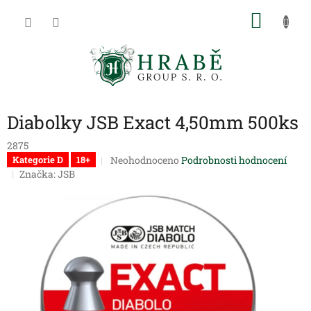
Přejít
NÁKU
na
obsah
KOŠÍK
Diabolky JSB Exact 4,50mm 500ks
2875
Průměrné
Neohodnoceno
Podrobnosti hodnocení
Kategorie D
18+
hodnocení
Značka:
JSB
produktu
je
0,0
z
5
hvězdiček.