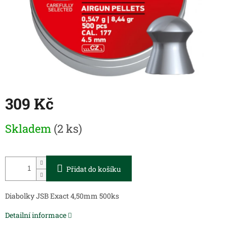
309 Kč
Měrná
Skladem
(2 ks)
cena:
Přidat do košíku
Diabolky JSB Exact 4,50mm 500ks
Detailní informace