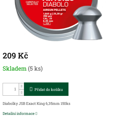
209 Kč
Měrná
Skladem
(5 ks)
cena:
Přidat do košíku
Diabolky JSB Exact King 6,35mm 150ks
Detailní informace