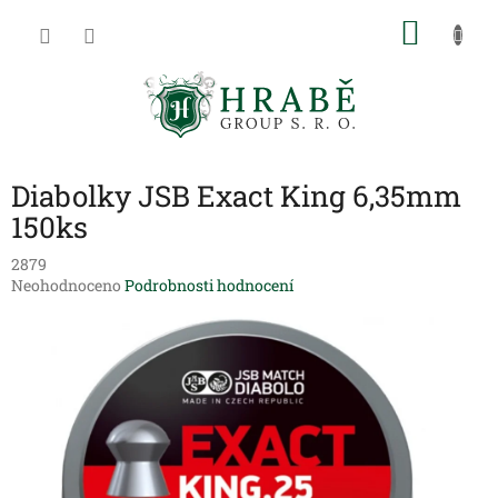
Přejít
NÁKU
na
obsah
KOŠÍK
Diabolky JSB Exact King 6,35mm
150ks
2879
Průměrné
Neohodnoceno
Podrobnosti hodnocení
hodnocení
produktu
je
0,0
z
5
hvězdiček.