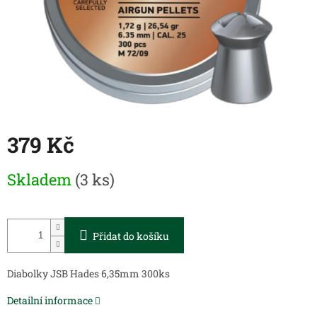
379 Kč
Měrná
Skladem
(3 ks)
cena:
Přidat do košíku
Diabolky JSB Hades 6,35mm 300ks
Detailní informace