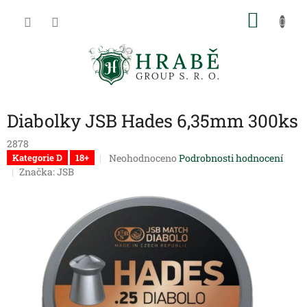
Přejít
NÁKU
na
obsah
KOŠÍK
Diabolky JSB Hades 6,35mm 300ks
2878
Průměrné
Neohodnoceno
Podrobnosti hodnocení
Kategorie D
18+
hodnocení
Značka:
JSB
produktu
je
0,0
z
5
hvězdiček.