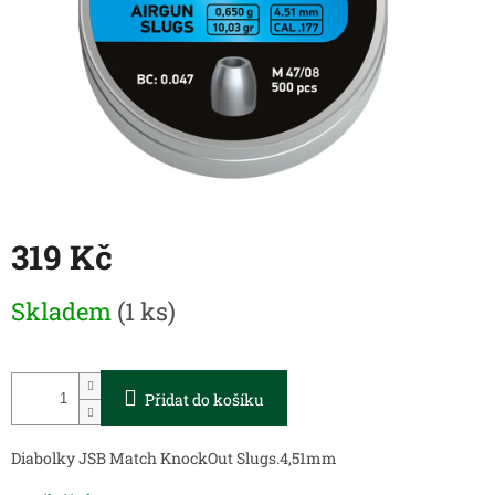
319 Kč
Měrná
Skladem
(1 ks)
cena:
Přidat do košíku
Diabolky JSB Match KnockOut Slugs.4,51mm