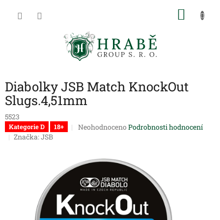
Přejít
NÁKU
na
obsah
KOŠÍK
Diabolky JSB Match KnockOut
Slugs.4,51mm
5523
Průměrné
Neohodnoceno
Podrobnosti hodnocení
Kategorie D
18+
hodnocení
Značka:
JSB
produktu
je
0,0
z
5
hvězdiček.