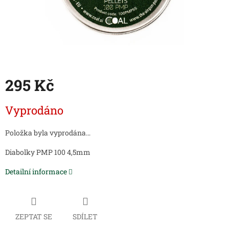
295 Kč
Měrná
Vyprodáno
cena:
Položka byla vyprodána…
Diabolky PMP 100 4,5mm
Detailní informace
ZEPTAT SE
SDÍLET