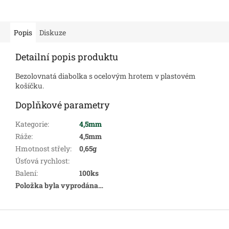
Popis
Diskuze
Detailní popis produktu
Bezolovnatá diabolka s ocelovým hrotem v plastovém
košíčku.
Doplňkové parametry
Kategorie
:
4,5mm
Ráže
:
4,5mm
Hmotnost střely
:
0,65g
Úsťová rychlost
:
Balení
:
100ks
Položka byla vyprodána…
Z
á