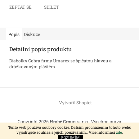
ZEPTAT SE
SDÍLET
Popis
Diskuze
Detailní popis produktu
Diabolky Cobra firmy Umarex se špičatou hlavou a
drážkovaným pláštěm.
Z
á
Vytvořil Shoptet
p
a
t
Copyright 2026
Hrabě Group, s. r. o.
. Všechna práva
í
vyhrazena.
Tento web používá soubory cookie. Dalším procházením tohoto webu
vyjadřujete souhlas s jejich používáním.. Více informací
zde
.
ROZUMÍM