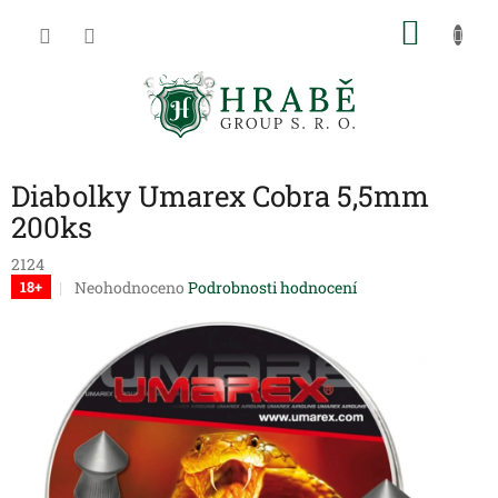
Přejít
NÁKU
na
obsah
KOŠÍK
Diabolky Umarex Cobra 5,5mm
200ks
2124
Průměrné
Neohodnoceno
Podrobnosti hodnocení
18+
hodnocení
produktu
je
0,0
z
5
hvězdiček.