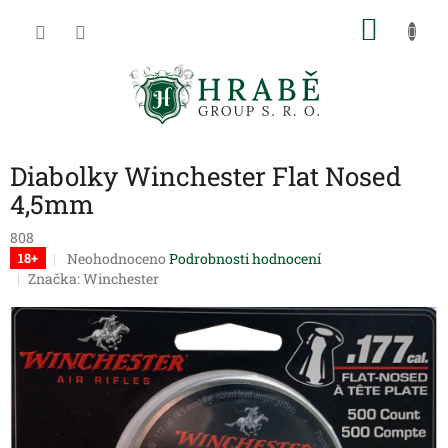
Přejít
NÁKU
na
obsah
KOŠÍK
Diabolky Winchester Flat Nosed
4,5mm
808
Průměrné
Neohodnoceno
Podrobnosti hodnocení
18+
hodnocení
Značka:
Winchester
produktu
je
0,0
z
5
hvězdiček.