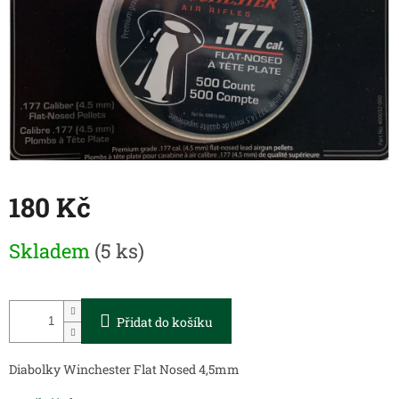
180 Kč
Měrná
Skladem
(5 ks)
cena:
Přidat do košíku
Diabolky Winchester Flat Nosed 4,5mm