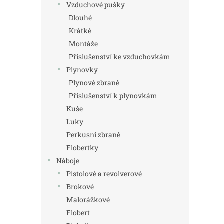
Vzduchové pušky
Dlouhé
Krátké
Montáže
Příslušenství ke vzduchovkám
Plynovky
Plynové zbraně
Příslušenství k plynovkám
Kuše
Luky
Perkusní zbraně
Flobertky
Náboje
Pistolové a revolverové
Brokové
Malorážkové
Flobert