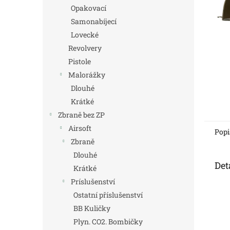
n
Opakovací
e
Samonabíjecí
l
Lovecké
Revolvery
Pistole
Malorážky
Dlouhé
Krátké
Zbraně bez ZP
Airsoft
Popi
Zbraně
Dlouhé
Det
Krátké
Príslušenství
Ostatní příslušenství
BB Kuličky
Plyn. CO2. Bombičky