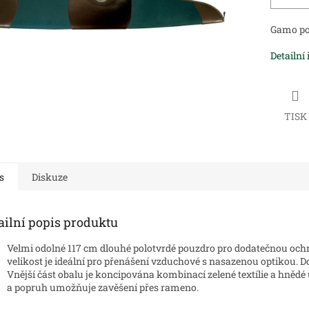
Gamo pou
Detailní
TISK
s
Diskuze
ailní popis produktu
Velmi odolné 117 cm dlouhé polotvrdé pouzdro pro dodatečnou och
velikost je ideální pro přenášení vzduchové s nasazenou optikou. D
Vnější část obalu je koncipována kombinací zelené textílie a hněd
a popruh umožňuje zavěšení přes rameno.