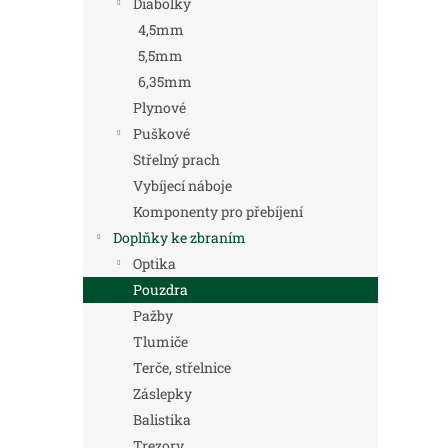
Diabolky
4,5mm
5,5mm
6,35mm
Plynové
Puškové
Střelný prach
Vybíjecí náboje
Komponenty pro přebíjení
Doplňky ke zbraním
Optika
Pouzdra
Pažby
Tlumiče
Terče, střelnice
Záslepky
Balistika
Trezory