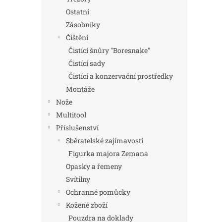
Ostatní
Zásobníky
Čištění
Čistící šnůry "Boresnake"
Čistící sady
Čistící a konzervační prostředky
Montáže
Nože
Multitool
Příslušenství
Sběratelské zajímavosti
Figurka majora Zemana
Opasky a řemeny
Svítilny
Ochranné pomůcky
Kožené zboží
Pouzdra na doklady