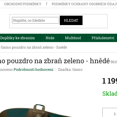
OBCHODNÍ PODMÍNKY
PODMÍNKY OCHRANY OSOBNÍCH ÚDA
HLEDAT
Doplňky ke zbraním
Nože
Multitool
Příslušenství
Gamo pouzdro na zbraň zeleno - hnědé
o pouzdro na zbraň zeleno - hnědé
561
né
noceno
Podrobnosti hodnocení
Značka:
Gamo
ení
1 19
tu
Měrná
Skla
cena:
ek.