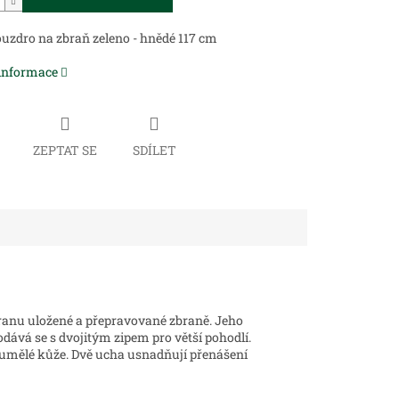
zdro na zbraň zeleno - hnědé 117 cm
 informace
ZEPTAT SE
SDÍLET
ranu uložené a přepravované zbraně. Jeho
odává se s dvojitým zipem pro větší pohodlí.
é umělé kůže. Dvě ucha usnadňují přenášení