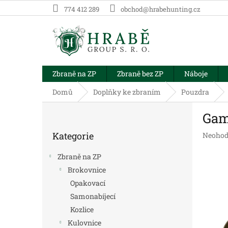
Přejít
774 412 289
obchod@hrabehunting.cz
na
obsah
Zbraně na ZP
Zbraně bez ZP
Náboje
Domů
Doplňky ke zbraním
Pouzdra
P
Gam
o
Přeskočit
s
Kategorie
Průměr
Neohod
kategorie
t
hodnoc
r
produk
Zbraně na ZP
a
je
Brokovnice
n
0,0
Opakovací
z
n
5
í
Samonabíjecí
hvězdič
p
Kozlice
a
Kulovnice