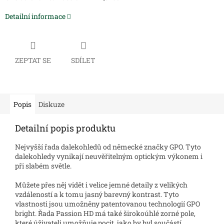
Detailní informace
ZEPTAT SE
SDÍLET
Popis
Diskuze
Detailní popis produktu
Nejvyšší řada dalekohledů od německé značky GPO. Tyto
dalekohledy vynikají neuvěřitelným optickým výkonem i
při slabém světle.
Můžete přes něj vidět i velice jemné detaily z velikých
vzdáleností a k tomu jasný barevný kontrast. Tyto
vlastnosti jsou umožněny patentovanou technologií GPO
bright. Řada Passion HD má také širokoúhlé zorné pole,
které úživateli umožňuje pocit, jako by byl součástí