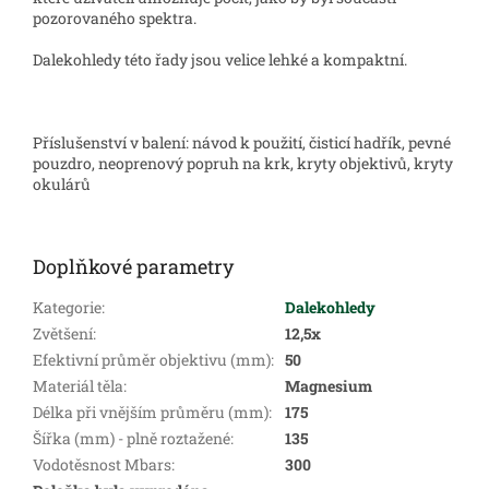
pozorovaného spektra.
Dalekohledy této řady jsou velice lehké a kompaktní.
Příslušenství v balení: návod k použití, čisticí hadřík, pevné
pouzdro, neoprenový popruh na krk, kryty objektivů, kryty
okulárů
Doplňkové parametry
Kategorie
:
Dalekohledy
Zvětšení
:
12,5x
Efektivní průměr objektivu (mm)
:
50
Materiál těla
:
Magnesium
Délka při vnějším průměru (mm)
:
175
Šířka (mm) - plně roztažené
:
135
Vodotěsnost Mbars
:
300