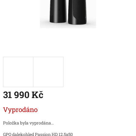
31 990 Kč
Měrná
Vyprodáno
cena:
Položka byla vyprodána…
GPO dalekohled Passion HD 12,5x50