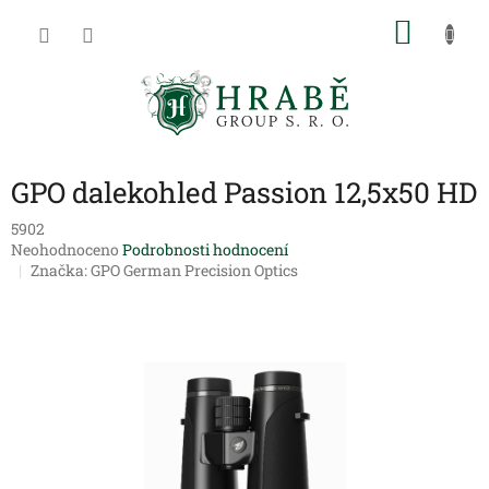
Přejít
NÁKU
na
obsah
KOŠÍK
GPO dalekohled Passion 12,5x50 HD
5902
Průměrné
Neohodnoceno
Podrobnosti hodnocení
hodnocení
Značka:
GPO German Precision Optics
produktu
je
0,0
z
5
hvězdiček.