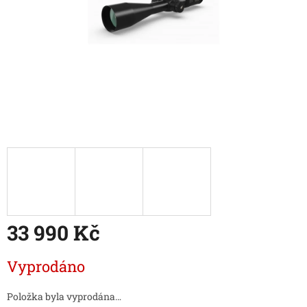
33 990 Kč
Měrná
Vyprodáno
cena:
Položka byla vyprodána…