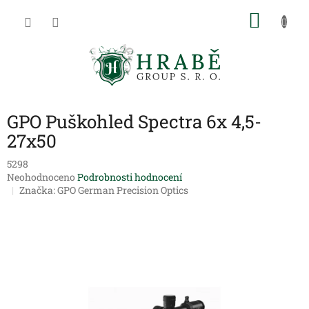
Přejít
NÁKU
na
obsah
KOŠÍK
GPO Puškohled Spectra 6x 4,5-
27x50
5298
Průměrné
Neohodnoceno
Podrobnosti hodnocení
hodnocení
Značka:
GPO German Precision Optics
produktu
je
0,0
z
5
hvězdiček.