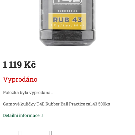
1 119 Kč
Měrná
Vyprodáno
cena:
Položka byla vyprodána…
Gumové kuličky T4E Rubber Ball Practice cal.43 500ks
Detailní informace