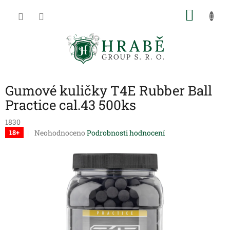
Přejít
NÁKU
na
obsah
KOŠÍK
Gumové kuličky T4E Rubber Ball
Practice cal.43 500ks
1830
Průměrné
Neohodnoceno
Podrobnosti hodnocení
18+
hodnocení
produktu
je
0,0
z
5
hvězdiček.