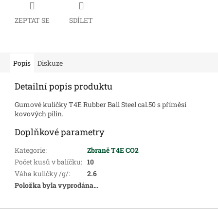
ZEPTAT SE
SDÍLET
Popis
Diskuze
Detailní popis produktu
Gumové kuličky T4E Rubber Ball Steel cal.50 s příměsí
kovových pilin.
Doplňkové parametry
Kategorie
:
Zbraně T4E CO2
Počet kusů v balíčku
:
10
Váha kuličky /g/
:
2.6
Položka byla vyprodána…
Z