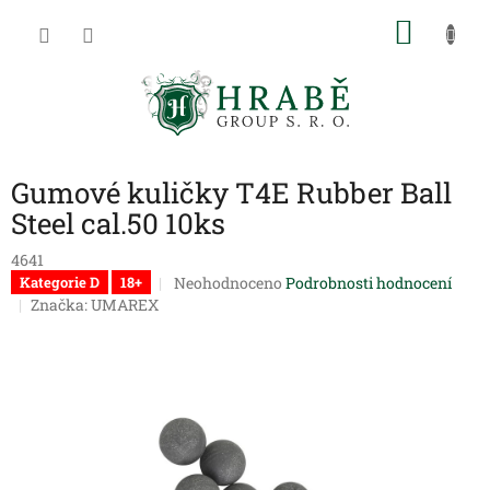
Přejít
NÁKU
na
obsah
KOŠÍK
Gumové kuličky T4E Rubber Ball
Steel cal.50 10ks
4641
Průměrné
Neohodnoceno
Podrobnosti hodnocení
Kategorie D
18+
hodnocení
Značka:
UMAREX
produktu
je
0,0
z
5
hvězdiček.