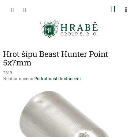
Přejít
NÁKU
na
obsah
KOŠÍK
Hrot šípu Beast Hunter Point
5x7mm
2313
Průměrné
Neohodnoceno
Podrobnosti hodnocení
hodnocení
produktu
je
0,0
z
5
hvězdiček.