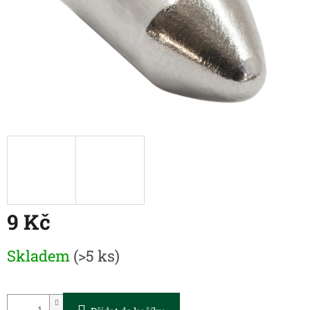
9 Kč
Měrná
Skladem
(>5 ks)
cena: