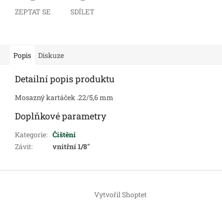
ZEPTAT SE
SDÍLET
Popis
Diskuze
Detailní popis produktu
Mosazný kartáček .22/5,6 mm
Doplňkové parametry
Kategorie
:
Čištění
Závit
:
vnitřní 1/8"
Z
á
Vytvořil Shoptet
p
a
t