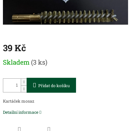
39 Kč
Měrná
Skladem
(3 ks)
cena:
Přidat do košíku
Kartáček mosaz
Detailní informace