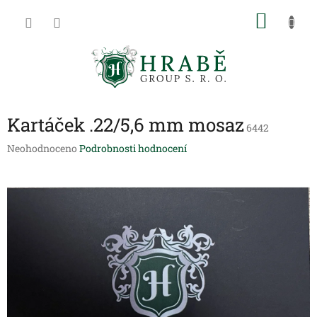
Přejít
NÁKU
na
obsah
KOŠÍK
Kartáček .22/5,6 mm mosaz
6442
Průměrné
Neohodnoceno
Podrobnosti hodnocení
hodnocení
produktu
je
0,0
z
5
hvězdiček.