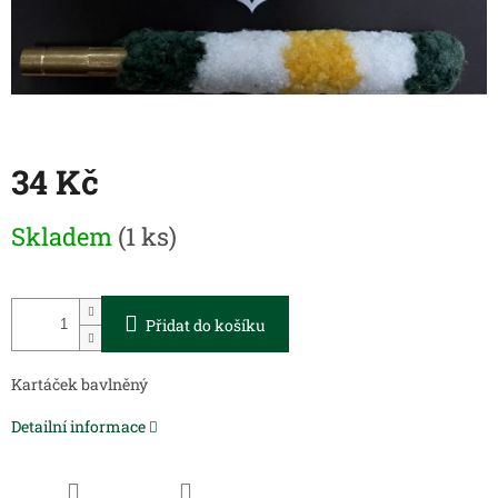
34 Kč
Měrná
Skladem
(1 ks)
cena:
Přidat do košíku
Kartáček bavlněný
Detailní informace