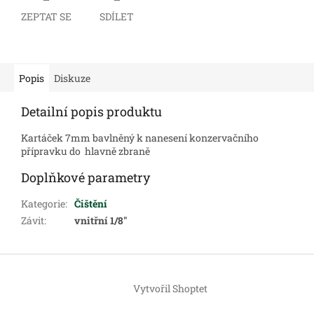
ZEPTAT SE
SDÍLET
Popis
Diskuze
Detailní popis produktu
Kartáček 7mm bavlněný k nanesení konzervačního
přípravku do hlavně zbraně
Doplňkové parametry
Kategorie
:
Čištění
Závit
:
vnitřní 1/8"
Z
á
Vytvořil Shoptet
p
a