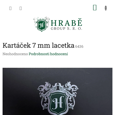
Přejít
NÁKU
na
obsah
KOŠÍK
Kartáček 7 mm lacetka
6436
Průměrné
Neohodnoceno
Podrobnosti hodnocení
hodnocení
produktu
je
0,0
z
5
hvězdiček.