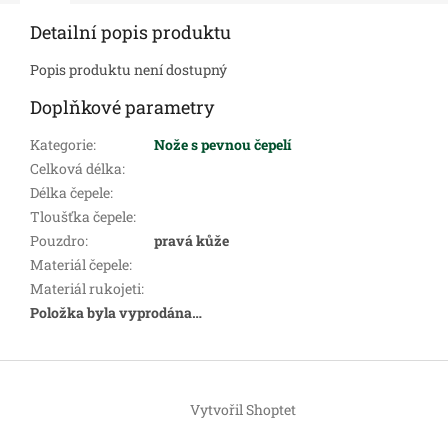
Detailní popis produktu
Popis produktu není dostupný
Doplňkové parametry
Kategorie
:
Nože s pevnou čepelí
Celková délka
:
Délka čepele
:
Tloušťka čepele
:
Pouzdro
:
pravá kůže
Materiál čepele
:
Materiál rukojeti
:
Položka byla vyprodána…
Z
á
Vytvořil Shoptet
p
a