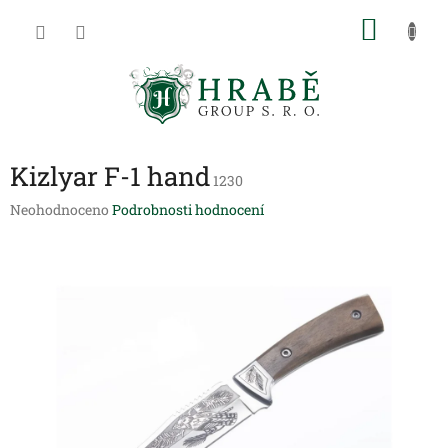
Přejít
NÁKU
na
obsah
KOŠÍK
Kizlyar F-1 hand
1230
Průměrné
Neohodnoceno
Podrobnosti hodnocení
hodnocení
produktu
je
0,0
z
5
hvězdiček.