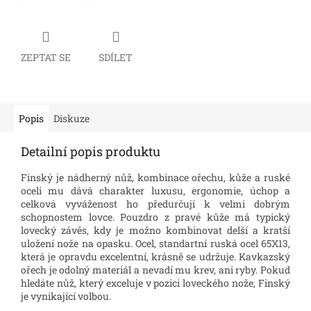
ZEPTAT SE
SDÍLET
Popis
Diskuze
Detailní popis produktu
Finský je nádherný nůž, kombinace ořechu, kůže a ruské
oceli mu dává charakter luxusu, ergonomie, úchop a
celková vyváženost ho předurčují k velmi dobrým
schopnostem lovce.
Pouzdro z pravé kůže má typický
lovecký závěs, kdy je možno kombinovat delší a kratší
uložení nože na opasku.
Ocel, standartní ruská ocel 65X13,
která je opravdu excelentní, krásně se udržuje.
Kavkazský
ořech je odolný materiál a nevadí mu krev, ani ryby.
Pokud
hledáte nůž, který exceluje v pozici loveckého nože, Finský
je vynikající volbou.