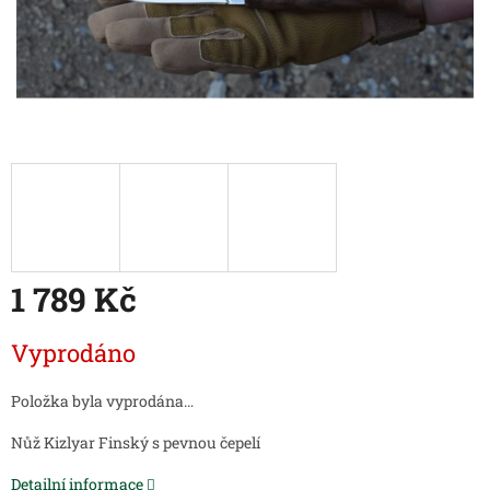
1 789 Kč
Měrná
Vyprodáno
cena:
Položka byla vyprodána…
Nůž Kizlyar Finský s pevnou čepelí
Detailní informace