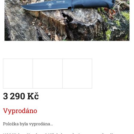
3 290 Kč
Měrná
Vyprodáno
cena:
Položka byla vyprodána…