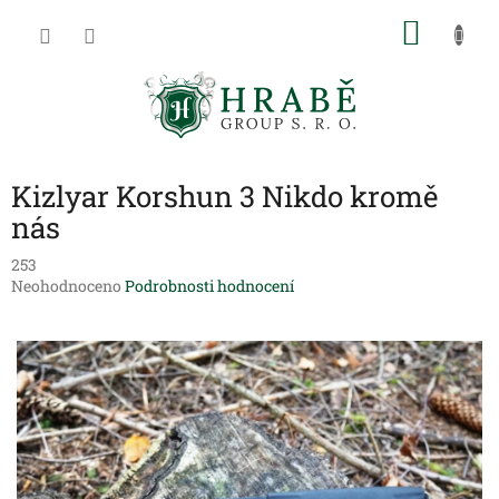
Přejít
NÁKU
na
obsah
KOŠÍK
Kizlyar Korshun 3 Nikdo kromě
nás
253
Průměrné
Neohodnoceno
Podrobnosti hodnocení
hodnocení
produktu
je
0,0
z
5
hvězdiček.