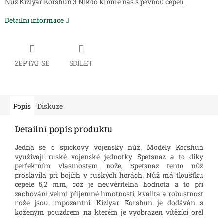
Nůž Kizlyar Korshun 3 Nikdo kromě nás s pevnou čepelí
Detailní informace
ZEPTAT SE
SDÍLET
Popis
Diskuze
Detailní popis produktu
Jedná se o špičkový vojenský nůž. Modely Korshun
využívají ruské vojenské jednotky Spetsnaz a to díky
perfektním vlastnostem nože, Spetsnaz tento nůž
proslavila při bojích v ruských horách. Nůž má tloušťku
čepele 5,2 mm, což je neuvěřitelná hodnota a to při
zachování velmi příjemné hmotnosti, kvalita a robustnost
nože jsou impozantní. Kizlyar Korshun je dodáván s
koženým pouzdrem na kterém je vyobrazen vítězící orel