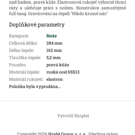
nad hadem, pravá kůže. Elastronová rukojeť výborně tlumí
rázy a ulehčuje práci s nožem. Konstrukce samozřejmě
full-tang.
Gravírování na čepeli "Nikdo kromě nás"
Doplňkové parametry
Kategorie
:
Nože
Celková délka
:
284 mm
Délka čepele
:
162 mm
Tloušťka čepele
:
5,2 mm
Pouzdro
:
pravá kůže
Materiál čepele
:
ruská ocel 65X13
Materiál rukojeti
:
elastron
Položka byla vyprodána…
Z
á
Vytvořil Shoptet
p
a
t
Copyright 2026
Hrabě Group, s. r. o.
. Všechna práva