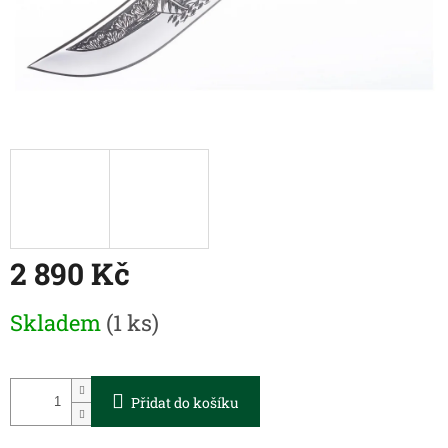
2 890 Kč
Měrná
Skladem
(1 ks)
cena:
Přidat do košíku