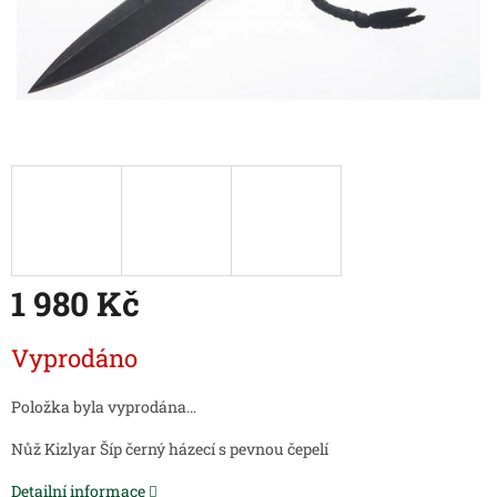
1 980 Kč
Měrná
Vyprodáno
cena:
Položka byla vyprodána…
Nůž Kizlyar Šíp černý házecí s pevnou čepelí
Detailní informace