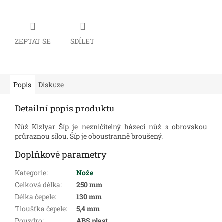
ZEPTAT SE
SDÍLET
Popis
Diskuze
Detailní popis produktu
Nůž Kizlyar Šíp je nezničitelný házecí nůž s obrovskou
průraznou silou.
Šíp je oboustranně broušený.
Doplňkové parametry
Kategorie
:
Nože
Celková délka
:
250 mm
Délka čepele
:
130 mm
Tloušťka čepele
:
5,4 mm
Pouzdro
:
ABS plast