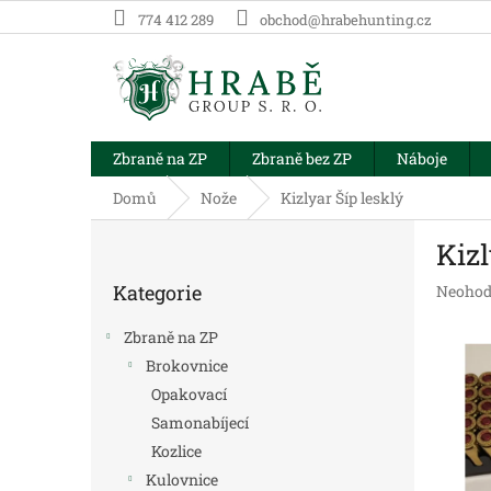
Přejít
774 412 289
obchod@hrabehunting.cz
na
obsah
Zbraně na ZP
Zbraně bez ZP
Náboje
Domů
Nože
Kizlyar Šíp lesklý
P
Kizl
o
Přeskočit
s
Kategorie
Průměr
Neohod
kategorie
t
hodnoc
r
produk
Zbraně na ZP
a
je
Brokovnice
n
0,0
Opakovací
z
n
5
í
Samonabíjecí
hvězdič
p
Kozlice
a
Kulovnice