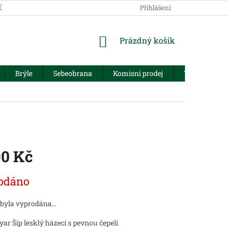
JŮ
Přihlášení
NÁKUPNÍ
Prázdný košík
KOŠÍK
Brýle
Sebeobrana
Komisní prodej
Trezory
90 Kč
odáno
 byla vyprodána…
yar Šíp lesklý házecí s pevnou čepelí