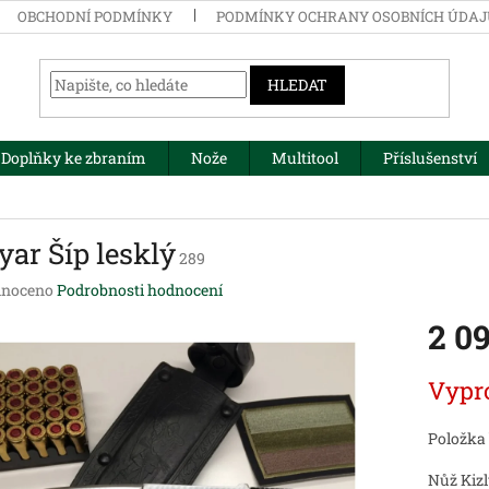
OBCHODNÍ PODMÍNKY
PODMÍNKY OCHRANY OSOBNÍCH ÚDA
HLEDAT
Doplňky ke zbraním
Nože
Multitool
Příslušenství
yar Šíp lesklý
289
né
noceno
Podrobnosti hodnocení
ení
2 0
tu
Měrná
Vypr
cena:
ek.
Položka
Nůž Kizl