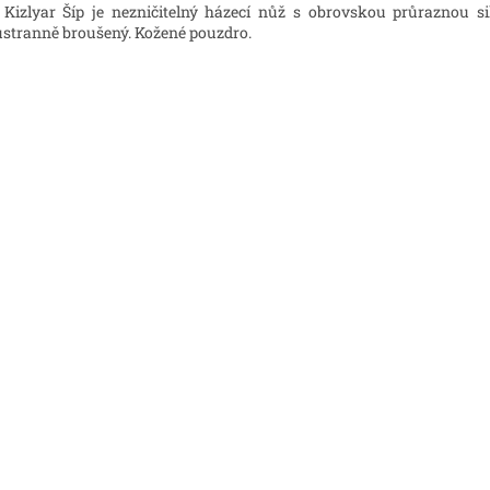
Kizlyar Šíp je nezničitelný házecí nůž s obrovskou průraznou s
stranně broušený.
Kožené pouzdro.