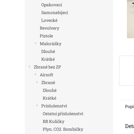
n
Opakovací
e
Samonabíjecí
l
Lovecké
Revolvery
Pistole
Malorážky
Dlouhé
Krátké
Zbraně bez ZP
Airsoft
Zbraně
Dlouhé
Krátké
Príslušenství
Popi
Ostatní příslušenství
BB Kuličky
Det
Plyn. CO2. Bombičky