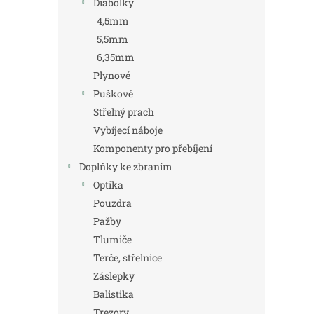
Diabolky
4,5mm
5,5mm
6,35mm
Plynové
Puškové
Střelný prach
Vybíjecí náboje
Komponenty pro přebíjení
Doplňky ke zbraním
Optika
Pouzdra
Pažby
Tlumiče
Terče, střelnice
Záslepky
Balistika
Trezory