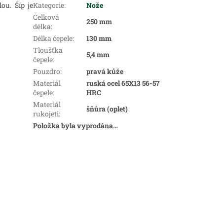
ilou.
Šíp je
Kategorie
:
Nože
Celková
250 mm
délka
:
Délka čepele
:
130 mm
Tloušťka
5,4 mm
čepele
:
Pouzdro
:
pravá kůže
Materiál
ruská ocel 65X13 56-57
čepele
:
HRC
Materiál
šňůra (oplet)
rukojeti
:
Položka byla vyprodána…