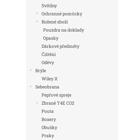
Svítilny
Ochranné pomůcky
Kožené zboží
Pouzdra na doklady
Opasky
Dárkové předměty
Čištění
Oděvy
Brýle
Wiley X
Sebeobrana
Pepřové spreje
Zbraně T4E CO2
Pouta
Boxery
Obušky
Praky