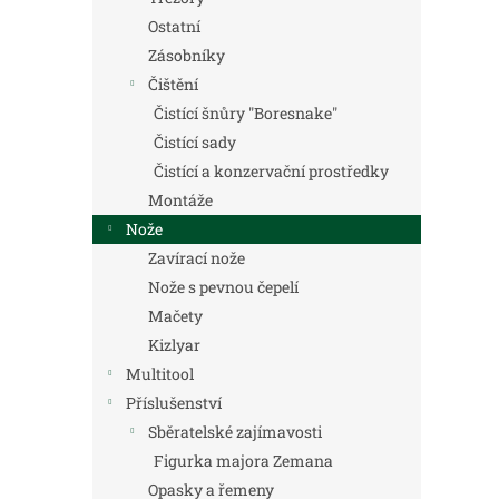
Ostatní
Zásobníky
Čištění
Čistící šnůry "Boresnake"
Čistící sady
Čistící a konzervační prostředky
Montáže
Nože
Zavírací nože
Nože s pevnou čepelí
Mačety
Kizlyar
Multitool
Příslušenství
Sběratelské zajímavosti
Figurka majora Zemana
Opasky a řemeny