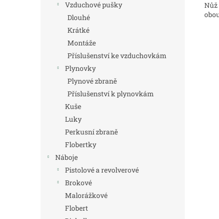
Vzduchové pušky
Nůž 
obou
Dlouhé
Krátké
Montáže
Příslušenství ke vzduchovkám
Plynovky
Plynové zbraně
Příslušenství k plynovkám
Kuše
Luky
Perkusní zbraně
Flobertky
Náboje
Pistolové a revolverové
Brokové
Malorážkové
Flobert