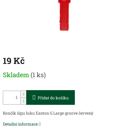
19 Kč
Měrná
Skladem
(1 ks)
cena:
Přidat do košíku
Končík šípu luku Easton G Large groove červený
Detailní informace