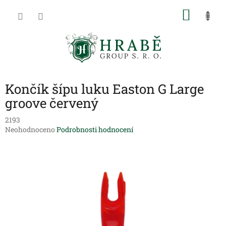
Přejít
NÁKU
na
obsah
KOŠÍK
Končík šípu luku Easton G Large
groove červený
2193
Průměrné
Neohodnoceno
Podrobnosti hodnocení
hodnocení
produktu
je
0,0
z
5
hvězdiček.