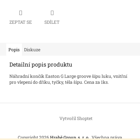
ZEPTAT SE
SDÍLET
Popis
Diskuze
Detailní popis produktu
Náhradní končík Easton G Large groove šípu luku, vnitřní
pro vlepení do dříku, tyčky, těla šípu. Cena za 1ks.
Z
á
Vytvořil Shoptet
p
a
t
Copyright 2026
Hrabě Group, s. r. o.
. Všechna práva