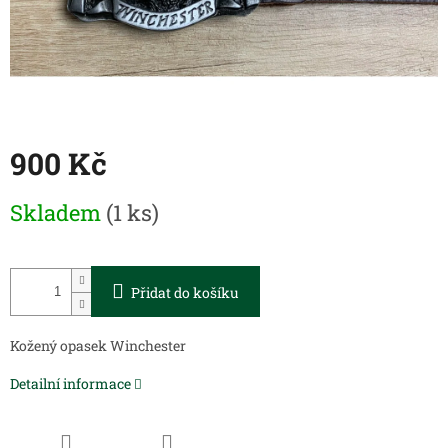
900 Kč
Měrná
Skladem
(1 ks)
cena:
Přidat do košíku
Kožený opasek Winchester
Detailní informace