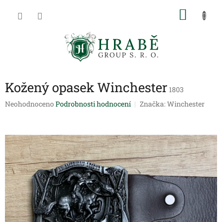
Přejít
NÁKU
na
obsah
KOŠÍK
Kožený opasek Winchester
1803
Průměrné
Neohodnoceno
Podrobnosti hodnocení
Značka:
Winchester
hodnocení
produktu
je
0,0
z
5
hvězdiček.