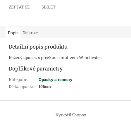
ZEPTAT SE
SDÍLET
Popis
Diskuze
Detailní popis produktu
Kožený opasek s přezkou s motivem Winchester.
Doplňkové parametry
Kategorie
:
Opasky a řemeny
Délka opasku
:
106cm
Z
á
Vytvořil Shoptet
p
a
t