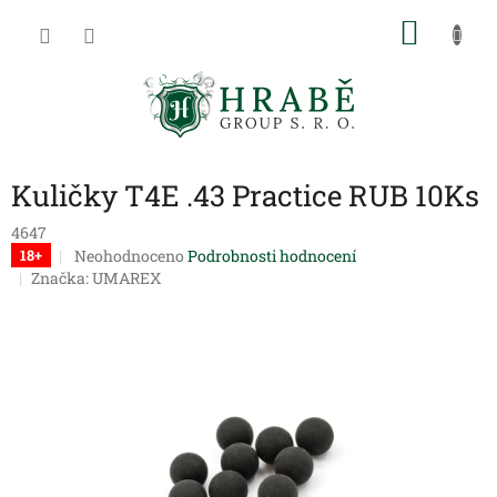
Přejít
NÁKU
na
obsah
KOŠÍK
Kuličky T4E .43 Practice RUB 10Ks
4647
Průměrné
Neohodnoceno
Podrobnosti hodnocení
18+
hodnocení
Značka:
UMAREX
produktu
je
0,0
z
5
hvězdiček.