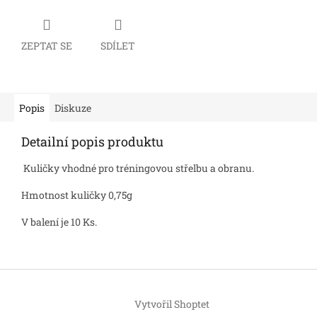
ZEPTAT SE
SDÍLET
Popis
Diskuze
Detailní popis produktu
Kuličky vhodné pro tréningovou střelbu a obranu.
Hmotnost kuličky 0,75g
V balení je 10 Ks.
Z
á
Vytvořil Shoptet
p