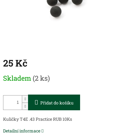
25 Kč
Měrná
Skladem
(2 ks)
cena:
Přidat do košíku
Kuličky T4E .43 Practice RUB 10Ks
Detailní informace