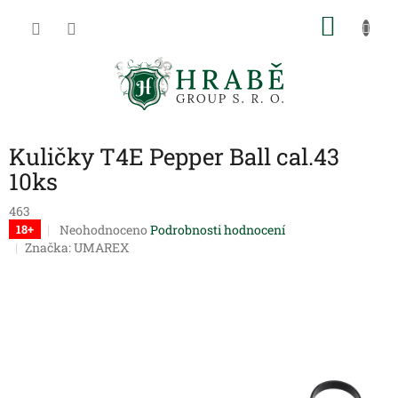
Přejít
NÁKU
na
obsah
KOŠÍK
Kuličky T4E Pepper Ball cal.43
10ks
463
Průměrné
Neohodnoceno
Podrobnosti hodnocení
18+
hodnocení
Značka:
UMAREX
produktu
je
0,0
z
5
hvězdiček.