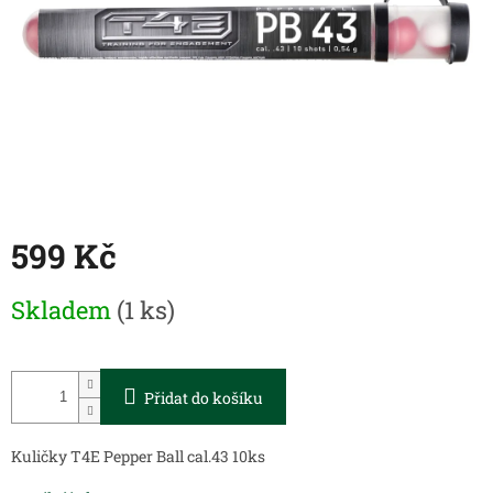
599 Kč
Měrná
Skladem
(1 ks)
cena:
Přidat do košíku
Kuličky T4E Pepper Ball cal.43 10ks