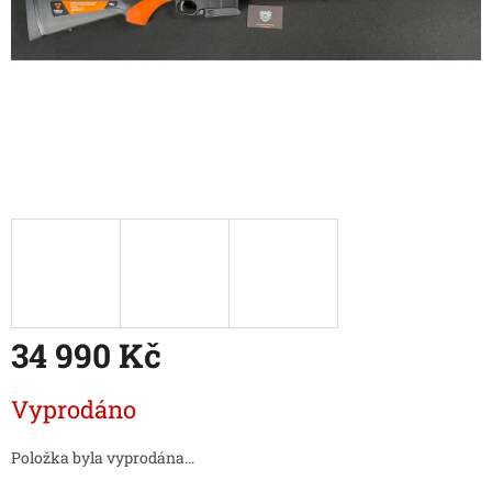
34 990 Kč
Měrná
Vyprodáno
cena:
Položka byla vyprodána…