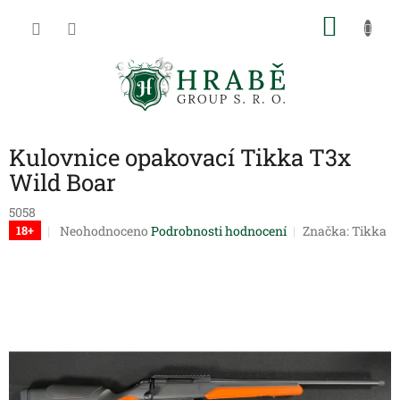
Přejít
NÁKU
na
obsah
KOŠÍK
Kulovnice opakovací Tikka T3x
Wild Boar
5058
Průměrné
Neohodnoceno
Podrobnosti hodnocení
Značka:
Tikka
18+
hodnocení
produktu
je
0,0
z
5
hvězdiček.