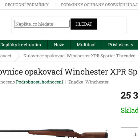
OBCHODNÍ PODMÍNKY
PODMÍNKY OCHRANY OSOBNÍCH ÚDA
HLEDAT
Doplňky ke zbraním
Nože
Multitool
Příslušenství
ovací
Kulovnice opakovací Winchester XPR Sporter Threaded
ovnice opakovací Winchester XPR Sp
né
noceno
Podrobnosti hodnocení
Značka:
Winchester
ení
25 
tu
Měrná
Skla
cena:
ek.