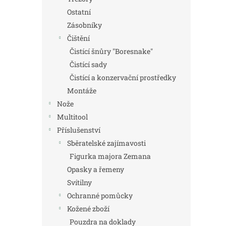
Ostatní
Zásobníky
Čištění
Čistící šnůry "Boresnake"
Čistící sady
Čistící a konzervační prostředky
Montáže
Nože
Multitool
Příslušenství
Sběratelské zajímavosti
Figurka majora Zemana
Opasky a řemeny
Svítilny
Ochranné pomůcky
Kožené zboží
Pouzdra na doklady