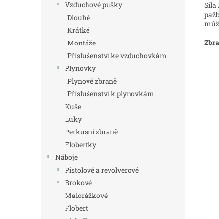
Vzduchové pušky
Síla
pažb
Dlouhé
může
Krátké
Zbra
Montáže
Příslušenství ke vzduchovkám
Plynovky
Plynové zbraně
Příslušenství k plynovkám
Kuše
Luky
Perkusní zbraně
Flobertky
Náboje
Pistolové a revolverové
Brokové
Malorážkové
Flobert