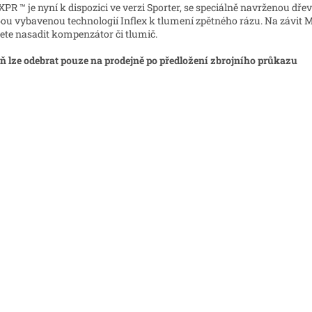
 XPR ™ je nyní k dispozici ve verzi Sporter, se speciálně navrženou dř
ou vybavenou technologií Inflex k tlumení zpětného rázu. Na závit M
te nasadit kompenzátor či tlumič.
ň lze odebrat pouze
na prodejně
po předložení zbrojního průkazu