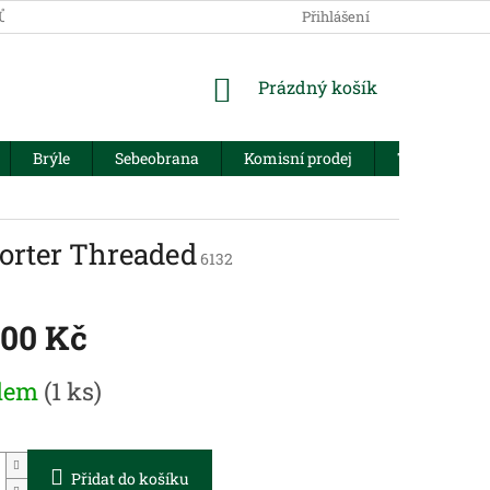
JŮ
Přihlášení
NÁKUPNÍ
Prázdný košík
KOŠÍK
Brýle
Sebeobrana
Komisní prodej
Trezory
orter Threaded
6132
300 Kč
dem
(1 ks)
Přidat do košíku