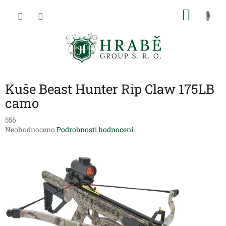
Přejít
NÁKU
na
obsah
KOŠÍK
Kuše Beast Hunter Rip Claw 175LB
camo
556
Průměrné
Neohodnoceno
Podrobnosti hodnocení
hodnocení
produktu
je
0,0
z
5
hvězdiček.