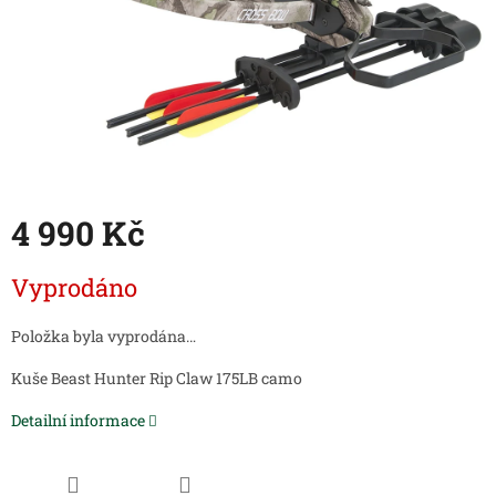
4 990 Kč
Měrná
Vyprodáno
cena:
Položka byla vyprodána…
Kuše Beast Hunter Rip Claw 175LB camo
Detailní informace