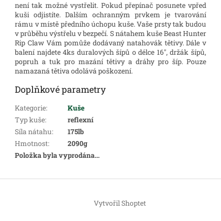
není tak možné vystřelit. Pokud přepínač posunete vpřed
kuši odjistíte.
Dalším ochranným prvkem je
tvarování
rámu v místě předního úchopu kuše
. Vaše prsty tak budou
v průběhu výstřelu v bezpečí.
S nátahem kuše
Beast Hunter
Rip Claw
Vám pomůže dodávaný natahovák tětivy.
Dále v
balení najdete 4ks duralových šípů o délce 16", držák šípů,
popruh a tuk pro mazání tětivy a dráhy pro šíp. Pouze
namazaná tětiva odolává poškození.
Doplňkové parametry
Kategorie
:
Kuše
Typ kuše
:
reflexní
Síla nátahu
:
175lb
Hmotnost
:
2090g
Položka byla vyprodána…
Z
á
Vytvořil Shoptet
p
a