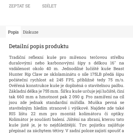
ZEPTAT SE
SDÍLET
Popis
Diskuze
Detailní popis produktu
Tradiční reflexní kuše pro mířenou terčovou střelbu
duralovými nebo karbonovými šípy s délkou 16" na
vzdálenost okolo 40 m.
Jednodílné lučiště
kuše Beast
Hunter Rip Claw
ze sklolaminátu o síle 175LB předá šípu
počáteční rychlost až 245 FPS, přibližně tedy 75 m/s.
Ověřená konstrukce kuše je doplněná o stavitelnou pažbu.
Základní délka je 755 mm. Šířku kuše určuje její lučiště, činí
tak 660 mm a hmotnost pak 2 090 g.
Pro zamíření na cíl
jsou zde jednak standardní mířidla. Muška pevná se
stavitelným hledím stranově i výškově. Najdete zde také
RIS lištu 22 mm pro montáž kolimátoru či optiky.
Kolimátor je součástí balení.
Jištění na zbrani, kterou tato
kuše jistě je, je to nejdůležitější. Tzv. pojistku zajišťuje
přepínač za záchytem tětivy. V zadní poloze zajistí spoušť a