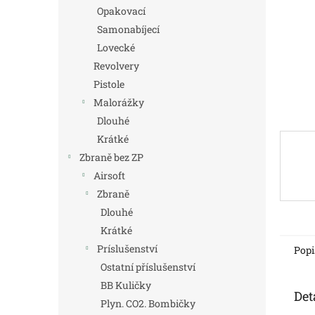
n
Opakovací
e
Samonabíjecí
l
Lovecké
Revolvery
Pistole
Malorážky
Dlouhé
Krátké
Zbraně bez ZP
Airsoft
Zbraně
Dlouhé
Krátké
Príslušenství
Popi
Ostatní příslušenství
BB Kuličky
Det
Plyn. CO2. Bombičky