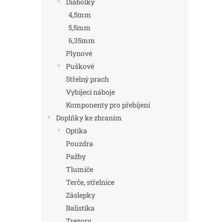
Diabolky
4,5mm
5,5mm
6,35mm
Plynové
Puškové
Střelný prach
Vybíjecí náboje
Komponenty pro přebíjení
Doplňky ke zbraním
Optika
Pouzdra
Pažby
Tlumiče
Terče, střelnice
Záslepky
Balistika
Trezory