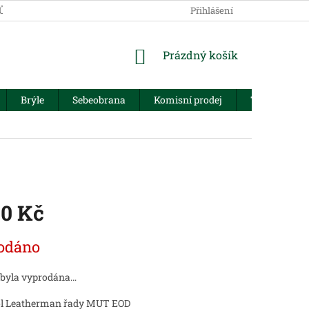
JŮ
Přihlášení
NÁKUPNÍ
Prázdný košík
KOŠÍK
Brýle
Sebeobrana
Komisní prodej
Trezory
90 Kč
odáno
 byla vyprodána…
ol Leatherman řady MUT EOD