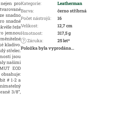
nejen pro
Kategorie
:
Leatherman
ě tvarované
Barva
:
černo stříbrná
lze snadno
Počet nástrojů
:
16
pro snadné
Velikost
:
12,7 cm
skvěle řeže
 pro jemnou
Hmotnost
:
317,5 g
Vyměnitelné
?
Záruka
:
25 let*
ké kladivo.
Položka byla vyprodána…
dý střelec.
mostí jsou
taly našimi
n MUT EOD
obsahuje:
bit # 1-2 a
odnímatelný
raně 3/8“,