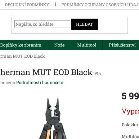
OBCHODNÍ PODMÍNKY
PODMÍNKY OCHRANY OSOBNÍCH ÚDA
HLEDAT
Doplňky ke zbraním
Nože
Multitool
Příslušenství
erman MUT EOD Black
therman MUT EOD Black
996
né
noceno
Podrobnosti hodnocení
ení
5 9
tu
Měrná
Vypr
cena:
ek.
Položka
Multito