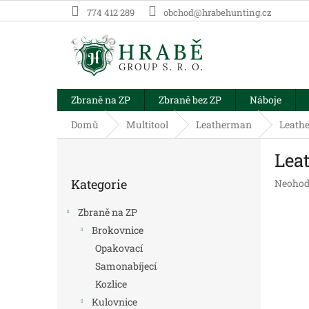
Přejít
774 412 289
obchod@hrabehunting.cz
na
obsah
Zbraně na ZP
Zbraně bez ZP
Náboje
Domů
Multitool
Leatherman
Leath
P
Lea
o
Přeskočit
s
Kategorie
Průměr
Neohod
kategorie
t
hodnoc
r
produk
Zbraně na ZP
a
je
Brokovnice
n
0,0
Opakovací
z
n
5
í
Samonabíjecí
hvězdič
p
Kozlice
a
Kulovnice