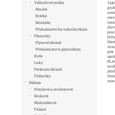
Vzduchové pušky
Tak
prof
Dlouhé
ocel
Krátké
otev
řezá
Montáže
dřev
Příslušenství ke vzduchovkám
prác
Plynovky
břit
Nást
Plynové zbraně
Armá
Příslušenství k plynovkám
pak 
Kuše
spo
BLA
Luky
mult
Perkusní zbraně
ploc
tita
Flobertky
samo
Náboje
Pistolové a revolverové
Brokové
Malorážkové
Flobert