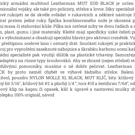
tický armádní multitool Leatherman MUT EOD BLACK je určen 
esionální vojáky, ale také pro policisty, střelce a lovce. Díky speciáln
ové rukojeti se dá skvěle ovládat v rukavicích a některé nástroje 
írat prstem jedné ruky. Špička kombinovaného nože je skosená 
ní masa či stahování kůže. Pilka má ostřené zuby ve dvou řadách a 
o, plast, gumu i jiné materiály. Kleště mají specificky úzké čelisti
i s výbušninami a obsahují speciální hlavici pro aktivaci roznětek. 
y přeštípnou ocelové lano i ostnatý drát. Součástí rukojeti je praktic
roj pro vyproštění zaseknuté nábojnice a škrabku karbonu ocení kaž
dní specialisté pak využijí důlčík na plastické trhaviny. Samozřej
adaptéry na různé typy šroubováků. Aby se zbraně (nejen střelné) s
lehlivými pomocníky, musíme o ně dobře pečovat. Leatherma
CK by proto neměl chybět ve výbavě žádného střelce. Balení 
itool, pouzdro NYLON MOLLE XL BLACK, MUT KLÍČ, bity:
křížový 
hý bit 3/16", křížový bit #2 a plochý 1/4 “, torx #15 a šestihran 7/64“, 
nový klip na kapsu či opasek, klíč k úpravě a nastavení mušky zb
lepku 100% originál, návod