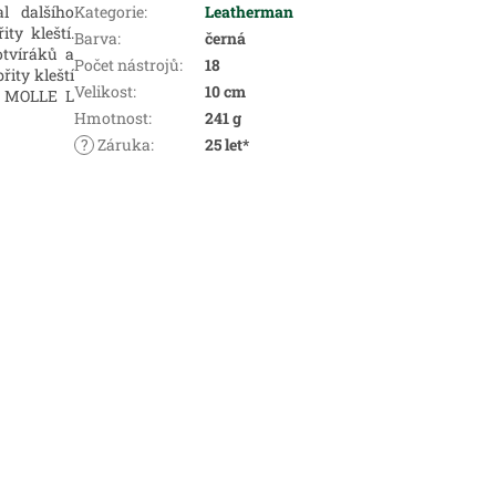
l dalšího
Kategorie
:
Leatherman
ty kleští.
Barva
:
černá
otvíráků a
Počet nástrojů
:
18
řity kleští
Velikost
:
10 cm
ON MOLLE L
Hmotnost
:
241 g
?
Záruka
:
25 let*