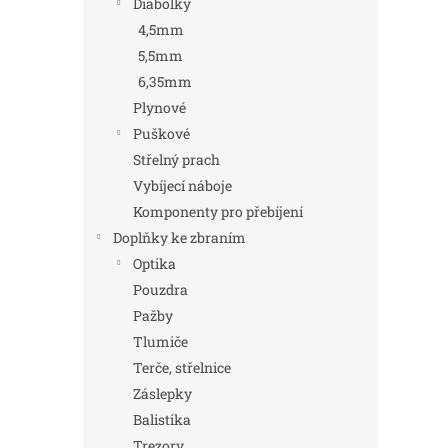
Diabolky
4,5mm
5,5mm
6,35mm
Plynové
Puškové
Střelný prach
Vybíjecí náboje
Komponenty pro přebíjení
Doplňky ke zbraním
Optika
Pouzdra
Pažby
Tlumiče
Terče, střelnice
Záslepky
Balistika
Trezory