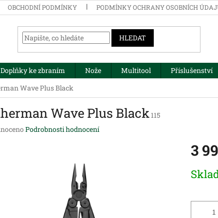
OBCHODNÍ PODMÍNKY
PODMÍNKY OCHRANY OSOBNÍCH ÚDA
HLEDAT
Doplňky ke zbraním
Nože
Multitool
Příslušenství
erman Wave Plus Black
therman Wave Plus Black
115
né
noceno
Podrobnosti hodnocení
ení
3 9
tu
Měrná
Skla
cena:
ek.