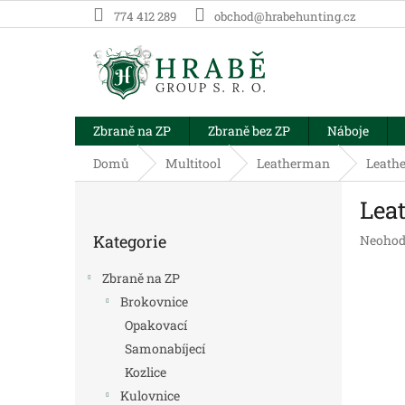
Přejít
774 412 289
obchod@hrabehunting.cz
na
obsah
Zbraně na ZP
Zbraně bez ZP
Náboje
Domů
Multitool
Leatherman
Leath
P
Lea
o
Přeskočit
s
Kategorie
Průměr
Neohod
kategorie
t
hodnoc
r
produk
Zbraně na ZP
a
je
Brokovnice
n
0,0
Opakovací
z
n
5
í
Samonabíjecí
hvězdič
p
Kozlice
a
Kulovnice