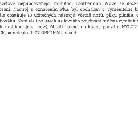
osvětově nejprodávanější multitool Leatherman Wave se dočka
pšení. Nástroj s označením Plus byl obohacen o vyměnitelné bři
le obsahuje 18 užitečných nástrojů včetně nožů, pilky, pilníku, 
bováků. Nyní ale i po letech usilovného používání můžete vyměnit b
t multitool jako nový. Obsah balení: multitool, pouzdro NYL
K, samolepku 100% ORIGINÁL, návod.