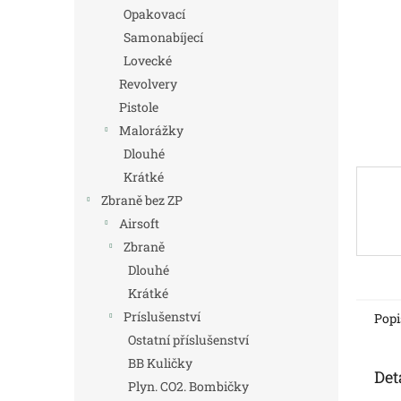
n
Opakovací
e
Samonabíjecí
l
Lovecké
Revolvery
Pistole
Malorážky
Dlouhé
Krátké
Zbraně bez ZP
Airsoft
Zbraně
Dlouhé
Krátké
Príslušenství
Popi
Ostatní příslušenství
BB Kuličky
Det
Plyn. CO2. Bombičky