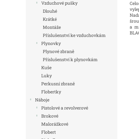
Vzduchové pušky
Cel
vyle
Dlouhé
Nadá
Krátké
šrou
a mí
Montáže
BLAC
Příslušenství ke vzduchovkám
Plynovky
Plynové zbraně
Příslušenství k plynovkám
Kuše
Luky
Perkusní zbraně
Flobertky
Náboje
Pistolové a revolverové
Brokové
Malorážkové
Flobert