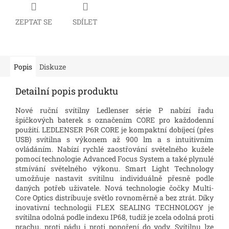
ZEPTAT SE
SDÍLET
Popis
Diskuze
Detailní popis produktu
Nové ruční svítilny Ledlenser série P nabízí řadu
špičkových baterek s označením CORE pro každodenní
použití.
LEDLENSER P6R CORE je kompaktní dobíjecí (přes
USB) svítilna s výkonem až 900 lm a s intuitivním
ovládáním.
Nabízí rychlé zaostřování světelného kužele
pomocí technologie Advanced Focus System a také plynulé
stmívání světelného výkonu.
Smart Light Technology
umožňuje nastavit svítilnu individuálně přesně podle
daných potřeb uživatele. Nová technologie čočky Multi-
Core Optics distribuuje světlo rovnoměrně a bez ztrát.
Díky
inovativní technologii FLEX SEALING TECHNOLOGY je
svítilna odolná podle indexu IP68, tudíž je zcela odolná proti
prachu, proti pádu i proti ponoření do vody.
Svítilnu lze