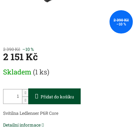
2 390 Kč
–10 %
2 390 Kč
–10 %
2 151 Kč
Měrná
Skladem
(1 ks)
cena:
Přidat do košíku
Svítilna Ledlenser P6R Core
Detailní informace