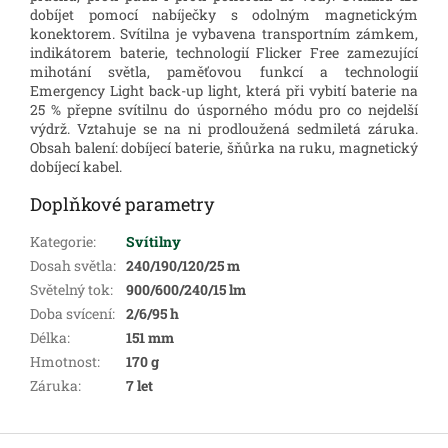
dobíjet pomocí nabíječky s odolným magnetickým
konektorem.
Svítilna je vybavena transportním zámkem,
indikátorem baterie, technologií Flicker Free zamezující
mihotání světla, paměťovou funkcí a technologií
Emergency Light back-up light, která při vybití baterie na
25 % přepne svítilnu do úsporného módu pro co nejdelší
výdrž.
Vztahuje se na ni prodloužená sedmiletá záruka.
Obsah balení: dobíjecí baterie, šňůrka na ruku, magnetický
dobíjecí kabel.
Doplňkové parametry
Kategorie
:
Svítilny
Dosah světla
:
240/190/120/25 m
Světelný tok
:
900/600/240/15 lm
Doba svícení
:
2/6/95 h
Délka
:
151 mm
Hmotnost
:
170 g
Záruka
:
7 let
Z