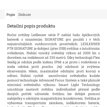
Popis
Diskuze
Detailní popis produktu
Ruční svítilny Ledlenser série P nabízí řadu špičkových
baterek s označením SIGNATURE pro použití i v těch
nejnáročnějších outdoorových prostředích.
LEDLENSER
P7R SIGNATURE je dobíjecí (přes USB) svítilna s intuitivním
ovládáním.
Nabízí vysoký světelný výkon až 2000 lm s
dosvitem na vzdálenost až 330 metrů.
Díky technologii Flex
Sealig je odolná podle indexu IP68 a je proto i vodotěsná a
zcela odolná proti prachu. Její odolnost je zvýšena
eloxovaným tělem, maximálně odolným proti korozi a
odření.
Nabízí rychlé zaostřování světelného kužele
pomocí technologie Advanced Focus System a také plynulé
stmívání světelného výkonu.
Smart Light Technology
umožňuje nastavit svítilnu individuálně přesně podle
daných potřeb uživatele.
Svítilnu lze dobíjet pomocí
nabíječky s odolným magnetickým konektorem.
Svítilna je
vybavena transportním zámkem, indikátorem baterie,