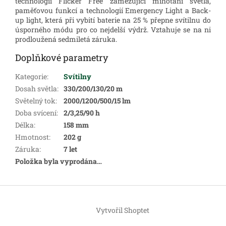
technologií Flicker Free zamezující mihotání světla,
paměťovou funkcí a technologií Emergency Light a Back-
up light, která při vybití baterie na 25 % přepne svítilnu do
úsporného módu pro co nejdelší výdrž.
Vztahuje se na ni
prodloužená sedmiletá záruka.
Doplňkové parametry
Kategorie
:
Svítilny
Dosah světla
:
330/200/130/20 m
Světelný tok
:
2000/1200/500/15 lm
Doba svícení
:
2/3,25/90 h
Délka
:
158 mm
Hmotnost
:
202 g
Záruka
:
7 let
Položka byla vyprodána…
Z
á
Vytvořil Shoptet
p
a