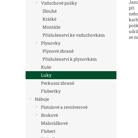
Jand
Vzduchové pušky
při
Dlouhé
ne
Krátké
karb
pošk
Montáže
udrž
Příslušenství ke vzduchovkám
se m
Plynovky
Plynové zbraně
Příslušenství k plynovkám
Kuše
Luky
Perkusní zbraně
Flobertky
Náboje
Pistolové a revolverové
Brokové
Malorážkové
Flobert