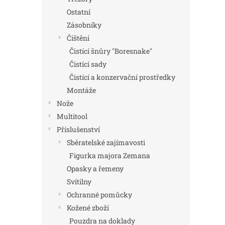
Ostatní
Zásobníky
Čištění
Čistící šnůry "Boresnake"
Čistící sady
Čistící a konzervační prostředky
Montáže
Nože
Multitool
Příslušenství
Sběratelské zajímavosti
Figurka majora Zemana
Opasky a řemeny
Svítilny
Ochranné pomůcky
Kožené zboží
Pouzdra na doklady