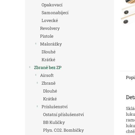
n
Opakovací
e
Samonabíjecí
l
Lovecké
Revolvery
Pistole
Malorážky
Dlouhé
Krátké
Zbraně bez ZP
Airsoft
Popi
Zbraně
Dlouhé
Det
Krátké
Príslušenství
Sklá
luku
Ostatní příslušenství
ram
BB Kuličky
luku
Plyn. CO2. Bombičky
chtě