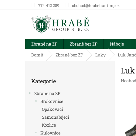
Přejít
774 412 289
obchod@hrabehunting.cz
na
obsah
Zbraně na ZP
Zbraně bez ZP
Náboje
Domů
Zbraně bez ZP
Luky
Luk Jand
P
Luk
o
Přeskočit
s
Kategorie
Průměr
Neohod
kategorie
t
hodnoc
r
produk
Zbraně na ZP
a
je
Brokovnice
n
0,0
Opakovací
z
n
5
í
Samonabíjecí
hvězdič
p
Kozlice
a
Kulovnice