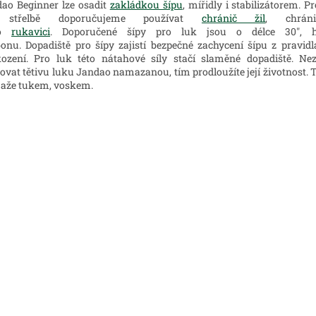
ao Beginner lze osadit
zakládkou šípu
, mířidly i stabilizátorem. 
 střelbě doporučujeme používat
chránič žil
, chrán
bo
rukavici
. Doporučené šípy pro luk jsou o délce 30", h
onu. Dopadiště pro šípy zajistí bezpečné zachycení šípu z pravidl
ození. Pro luk této nátahové síly stačí slaměné dopadiště. N
ovat tětivu luku Jandao namazanou, tím prodloužíte její životnost. 
aže tukem, voskem.