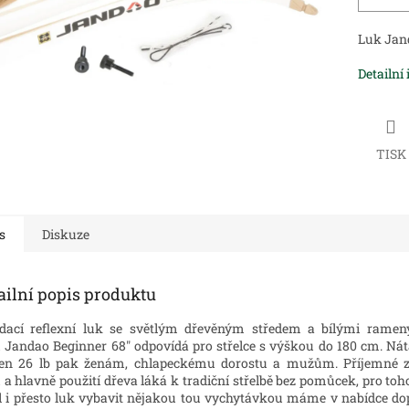
Luk Jand
Detailní
TISK
s
Diskuze
ailní popis produktu
dací reflexní luk se světlým dřevěným středem a bílými rameny
 Jandao Beginner 68" odpovídá pro střelce s výškou do 180 cm. Nát
en 26 lb pak ženám, chlapeckému dorostu a mužům. Příjemné z
 a hlavně použití dřeva láká k tradiční střelbě bez pomůcek, pro toh
l i přesto luk vybavit nějakou tou vychytávkou máme v nabídce do