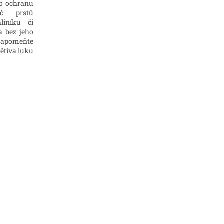
Pro ochranu
ič prstů
liníku či
a bez jeho
ezapomeňte
Tětiva luku