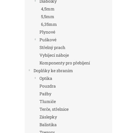
Diabolky
4,5mm
5,5mm
6,35mm
Plynové
Puškové
Střelný prach
Vybíjecí náboje
Komponenty pro přebíjení
Doplňky ke zbraním
Optika
Pouzdra
Pažby
Tlumiče
Terče, střelnice
Záslepky
Balistika
Trezory