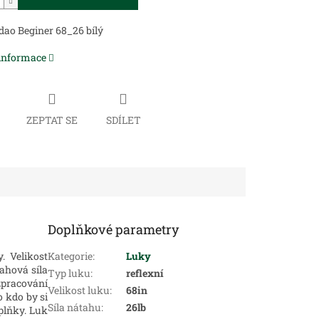
ao Beginer 68_26 bílý
 informace
ZEPTAT SE
SDÍLET
Doplňkové parametry
. Velikost
Kategorie
:
Luky
ahová síla
Typ luku
:
reflexní
pracování
Velikost luku
:
68in
o kdo by si
Síla nátahu
:
26lb
plňky. Luk