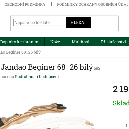
OBCHODNÍ PODMÍNKY
PODMÍNKY OCHRANY OSOBNÍCH ÚDA
HLEDAT
Doplňky ke zbraním
Nože
Multitool
Příslušenství
ao Beginer 68_26 bílý
 Jandao Beginer 68_26 bílý
592
né
noceno
Podrobnosti hodnocení
ení
2 1
tu
Měrná
Skla
cena:
ek.