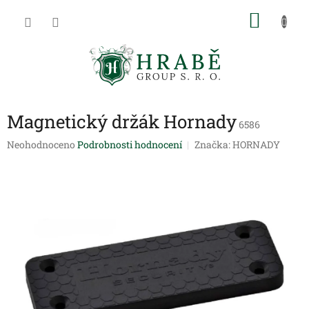
Přejít
NÁKU
na
obsah
KOŠÍK
Magnetický držák Hornady
6586
Průměrné
Neohodnoceno
Podrobnosti hodnocení
Značka:
HORNADY
hodnocení
produktu
je
0,0
z
5
hvězdiček.