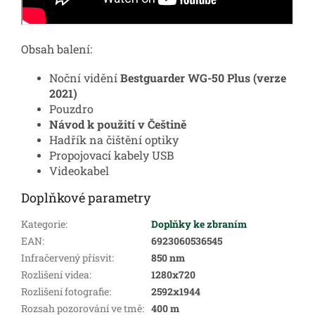
Obsah balení:
Noční vidění
Bestguarder WG-50 Plus (verze
2021)
Pouzdro
Návod k použití v Češtině
Hadřík na čištění optiky
Propojovací kabely USB
Videokabel
Doplňkové parametry
Kategorie
:
Doplňky ke zbraním
EAN
:
6923060536545
Infračervený přísvit
:
850 nm
Rozlišení videa
:
1280x720
Rozlišení fotografie
:
2592x1944
Rozsah pozorování ve tmě
:
400 m