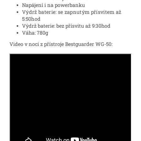
Napájení i na powerbanku
Výdrž baterie: se zapnutým přísvitem až
5:50hod
Výdrž baterie: bez přísvitu až 9:30hod
Váha: 780g
Video v noci z přístroje Bestguarder WG-50: