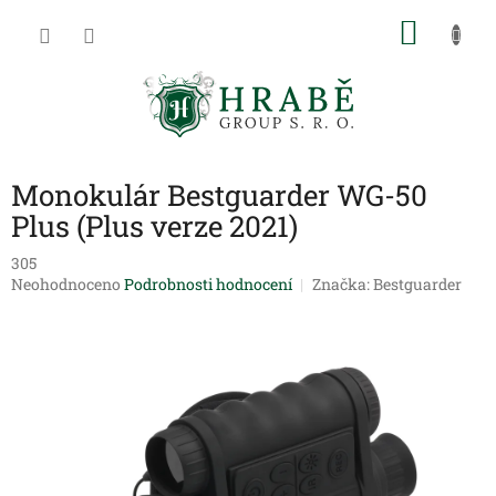
Přejít
NÁKU
na
obsah
KOŠÍK
Monokulár Bestguarder WG-50
Plus (Plus verze 2021)
305
Průměrné
Neohodnoceno
Podrobnosti hodnocení
Značka:
Bestguarder
hodnocení
produktu
je
0,0
z
5
hvězdiček.