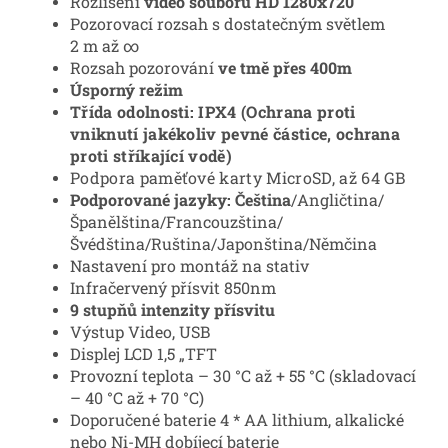
Rozlišení
video souborů HD 1280x720
Pozorovací rozsah s dostatečným světlem
2 m až ∞
Rozsah pozorování
ve tmě
přes 400m
Úsporný režim
Třída odolnosti: IPX4 (Ochrana proti
vniknutí jakékoliv pevné částice, ochrana
proti stříkající vodě)
Podpora paměťové karty MicroSD, až 64 GB
Podporované jazyky: Čeština
/Angličtina/
Španělština/Francouzština/
Švédština/Ruština/Japonština/Němčina
Nastavení pro montáž na stativ
Infračervený přísvit 850nm
9 stupňů intenzity přísvitu
Výstup Video, USB
Displej LCD 1,5 „TFT
Provozní teplota – 30 °C až + 55 °C (skladovací
– 40 °C až + 70 °C)
Doporučené baterie 4 * AA lithium, alkalické
nebo Ni-MH dobíjecí baterie