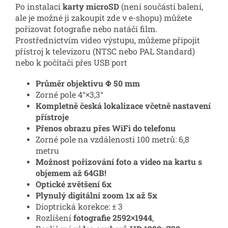
Po instalaci
karty microSD
(není součástí balení,
ale je možné ji zakoupit zde v e-shopu) můžete
pořizovat fotografie nebo natáčí film.
Prostřednictvím video výstupu, můžeme připojit
přístroj k televizoru (NTSC nebo PAL Standard)
nebo k počítači přes USB port
Průměr objektivu Φ 50 mm
Zorné pole 4°×3,3°
Kompletně česká lokalizace včetně nastavení
přístroje
Přenos obrazu přes WiFi do telefonu
Zorné pole na vzdálenosti 100 metrů: 6,8
metru
Možnost pořizování foto a video na kartu s
objemem až 64GB!
Optické zvětšení 6x
Plynulý digitální zoom 1x až 5x
Dioptrická korekce: ± 3
Rozlišení
fotografie
2592×1944
,