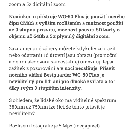
zoom a 5x digitální zoom.
Novinkou u přístroje WG-50 Plus je použití nového
čipu CMOS s vyšším rozlišením
a
možnost použití
až 9 stupňů přísvitu, možnost použití SD karty o
objemu až 64Gb a 5x plynulý digitální zoom.
Zaznamenané záběry můžete kdykoliv zobrazit
nebo odstranit.16 úrovní jasu obrazu (pro noční
a denní sledování samostatně) umožňují lepší
zážitek z pozorování a
v noci neoslňuje
.
Přísvit
nočního vidění Bestguarder WG-50 Plus je
neviditelný pro lidi ani pro divoká zvířata a to i
díky svým 3 stupňům intenzity.
S ohledem, že lidské oko má viditelné spektrum
380nm až 750nm lze říci, že tento přísvit je
neviditelný.
Rozlišení fotografie je 5 Mpx (megapixel).