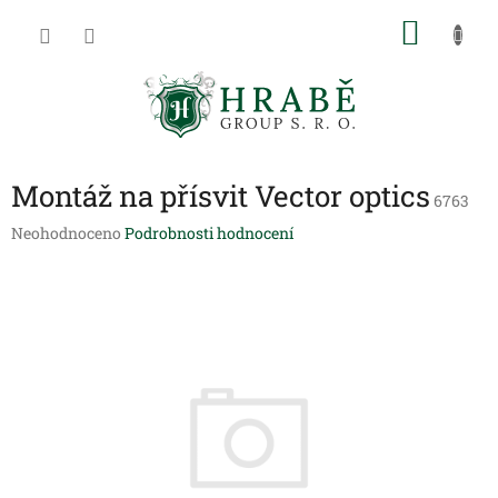
Přejít
NÁKU
na
obsah
KOŠÍK
Montáž na přísvit Vector optics
6763
Průměrné
Neohodnoceno
Podrobnosti hodnocení
hodnocení
produktu
je
0,0
z
5
hvězdiček.