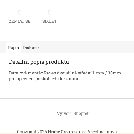
ZEPTAT SE
SDÍLET
Popis
Diskuze
Detailní popis produktu
Duralová montáž Raven dvoudílná střední 11mm / 30mm
pro upevnění puškohledu ke zbrani.
Z
á
Vytvořil Shoptet
p
a
t
Copyright 2026
Hrabě Group, s. r. o.
. Všechna práva