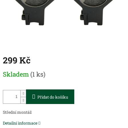
299 Kč
Měrná
Skladem
(1 ks)
cena:
Přidat do košíku
Střední montáž
Detailní informace