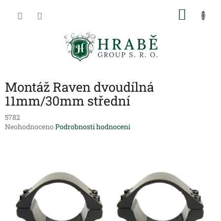
Přejít
NÁKU
na
obsah
KOŠÍK
Montáž Raven dvoudílná
11mm/30mm střední
5782
Průměrné
Neohodnoceno
Podrobnosti hodnocení
hodnocení
produktu
je
0,0
z
5
hvězdiček.