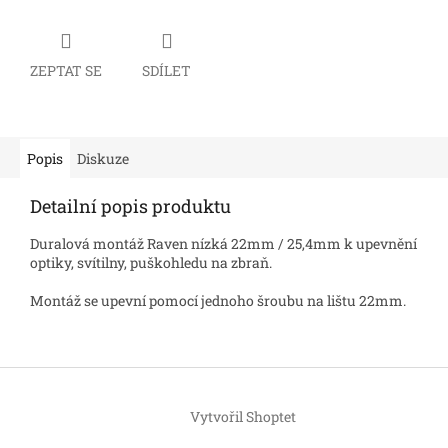
ZEPTAT SE
SDÍLET
Popis
Diskuze
Detailní popis produktu
Duralová montáž Raven nízká 22mm / 25,4mm k upevnění
optiky, svítilny, puškohledu na zbraň.
Montáž se upevní pomocí jednoho šroubu na lištu 22mm.
Z
á
Vytvořil Shoptet
p
a