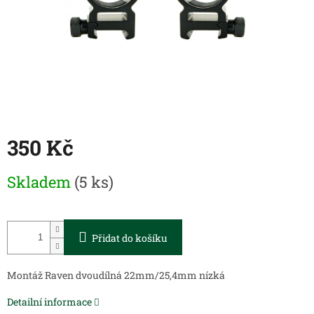
350 Kč
Měrná
Skladem
(5 ks)
cena:
Přidat do košíku
Montáž Raven dvoudílná 22mm/25,4mm nízká
Detailní informace