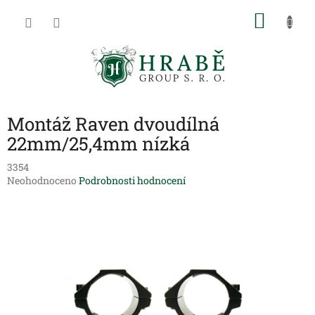
Přejít
NÁKU
na
obsah
KOŠÍK
Montáž Raven dvoudílná
22mm/25,4mm nízká
3354
Průměrné
Neohodnoceno
Podrobnosti hodnocení
hodnocení
produktu
je
0,0
z
5
hvězdiček.