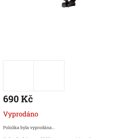
690 Kč
Měrná
Vyprodáno
cena:
Položka byla vyprodána…