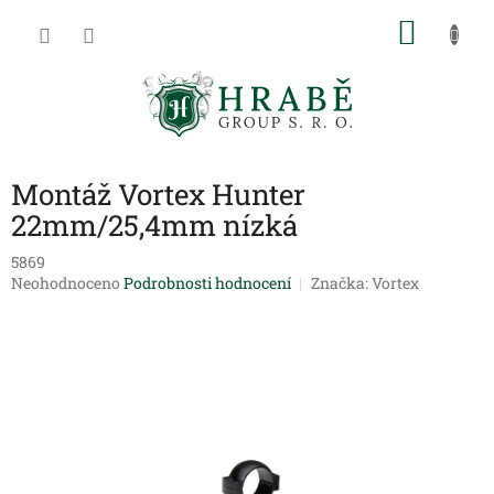
Přejít
NÁKU
na
obsah
KOŠÍK
Montáž Vortex Hunter
22mm/25,4mm nízká
5869
Průměrné
Neohodnoceno
Podrobnosti hodnocení
Značka:
Vortex
hodnocení
produktu
je
0,0
z
5
hvězdiček.