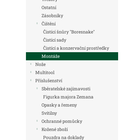
Ostatní
Zásobníky
Čištění
Čistící šnůry "Boresnake"
Čistící sady
Čistící a konzervační prostředky
Montáže
Nože
Multitool
Příslušenství
Sběratelské zajímavosti
Figurka majora Zemana
Opasky a řemeny
Svítilny
Ochranné pomůcky
Kožené zboží
Pouzdra na doklady