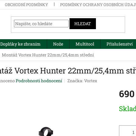
OBCHODNÍ PODMÍNKY
PODMÍNKY OCHRANY OSOBNÍCH ÚDA
HLEDAT
Doplňky ke zbraním
Nože
Multitool
Příslušenství
Montáž Vortex Hunter 22mm/25,4mm střední
táž Vortex Hunter 22mm/25,4mm stř
né
noceno
Podrobnosti hodnocení
Značka:
Vortex
ení
690
tu
Měrná
Skla
cena:
ek.