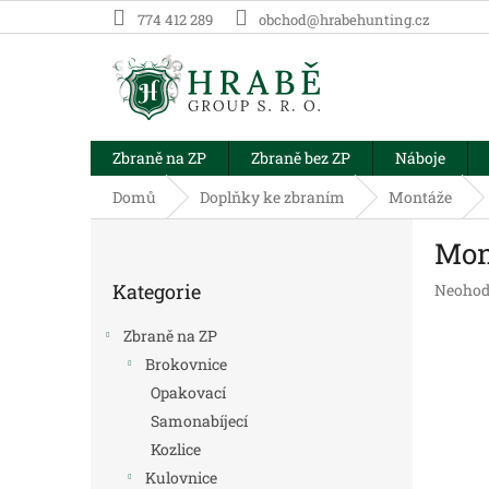
Přejít
774 412 289
obchod@hrabehunting.cz
na
obsah
Zbraně na ZP
Zbraně bez ZP
Náboje
Domů
Doplňky ke zbraním
Montáže
P
Mon
o
Přeskočit
s
Kategorie
Průměr
Neohod
kategorie
t
hodnoc
r
produk
Zbraně na ZP
a
je
Brokovnice
n
0,0
Opakovací
z
n
5
í
Samonabíjecí
hvězdič
p
Kozlice
a
Kulovnice