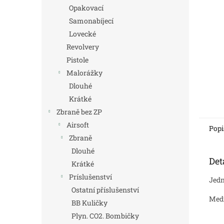
n
Opakovací
e
Samonabíjecí
l
Lovecké
Revolvery
Pistole
Malorážky
Dlouhé
Krátké
Zbraně bez ZP
Airsoft
Popi
Zbraně
Dlouhé
Det
Krátké
Príslušenství
Jedn
Ostatní příslušenství
Medi
BB Kuličky
Plyn. CO2. Bombičky