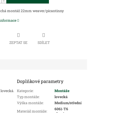
chá montáž 22mm weaver/picantinny
 informace
ZEPTAT SE
SDÍLET
Doplňkové parametry
 lovecká.
Kategorie
:
Montáže
Typ montáže
:
lovecká
Výška montáže
:
Medium/střední
6061-T6
Materiál montáže
: