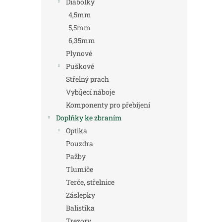
Diabolky
4,5mm
5,5mm
6,35mm
Plynové
Puškové
Střelný prach
Vybíjecí náboje
Komponenty pro přebíjení
Doplňky ke zbraním
Optika
Pouzdra
Pažby
Tlumiče
Terče, střelnice
Záslepky
Balistika
Trezory