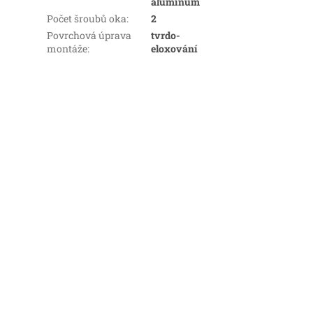
aluminum
Počet šroubů oka
:
2
Povrchová úprava
tvrdo-
montáže
:
eloxování