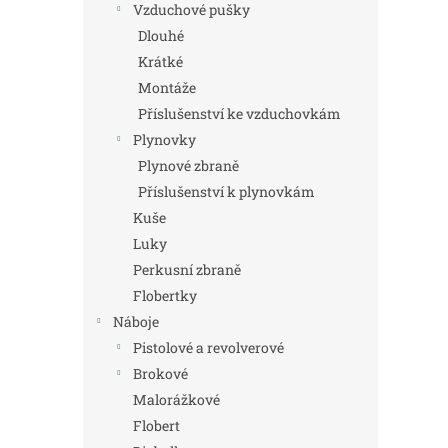
Vzduchové pušky
Dlouhé
Krátké
Montáže
Příslušenství ke vzduchovkám
Plynovky
Plynové zbraně
Příslušenství k plynovkám
Kuše
Luky
Perkusní zbraně
Flobertky
Náboje
Pistolové a revolverové
Brokové
Malorážkové
Flobert