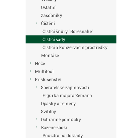
Ostatní
Zásobníky
Čištění
Čistící šnůry "Boresnake"
Čistící sady
Čistící a konzervační prostředky
Montáže
Nože
Multitool
Příslušenství
Sběratelské zajímavosti
Figurka majora Zemana
Opasky a řemeny
Svítilny
Ochranné pomůcky
Kožené zboží
Pouzdra na doklady