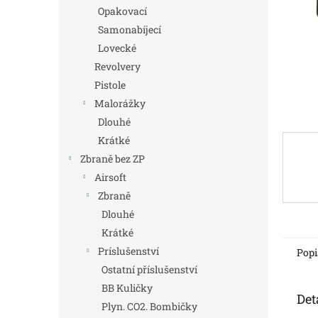
n
Opakovací
e
Samonabíjecí
l
Lovecké
Revolvery
Pistole
Malorážky
Dlouhé
Krátké
Zbraně bez ZP
Airsoft
Zbraně
Dlouhé
Krátké
Príslušenství
Popi
Ostatní příslušenství
BB Kuličky
Det
Plyn. CO2. Bombičky