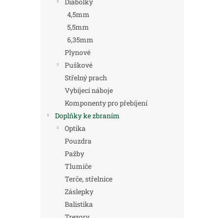
Diabolky
4,5mm
5,5mm
6,35mm
Plynové
Puškové
Střelný prach
Vybíjecí náboje
Komponenty pro přebíjení
Doplňky ke zbraním
Optika
Pouzdra
Pažby
Tlumiče
Terče, střelnice
Záslepky
Balistika
Trezory