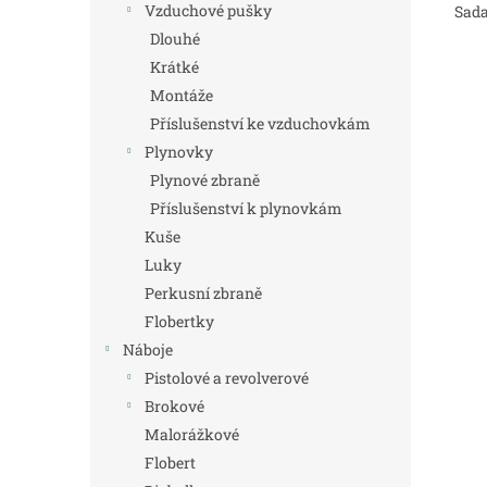
Vzduchové pušky
Sada
Dlouhé
Krátké
Montáže
Příslušenství ke vzduchovkám
Plynovky
Plynové zbraně
Příslušenství k plynovkám
Kuše
Luky
Perkusní zbraně
Flobertky
Náboje
Pistolové a revolverové
Brokové
Malorážkové
Flobert