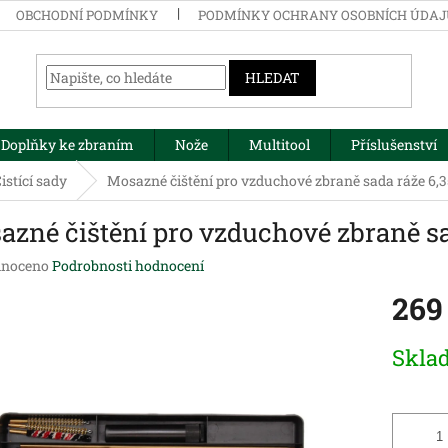
OBCHODNÍ PODMÍNKY
PODMÍNKY OCHRANY OSOBNÍCH ÚDA
HLEDAT
Doplňky ke zbraním
Nože
Multitool
Příslušenství
istící sady
Mosazné čištění pro vzduchové zbraně sada ráže 6
azné čištění pro vzduchové zbraně s
né
noceno
Podrobnosti hodnocení
ení
269
tu
Měrná
Skla
cena:
ek.