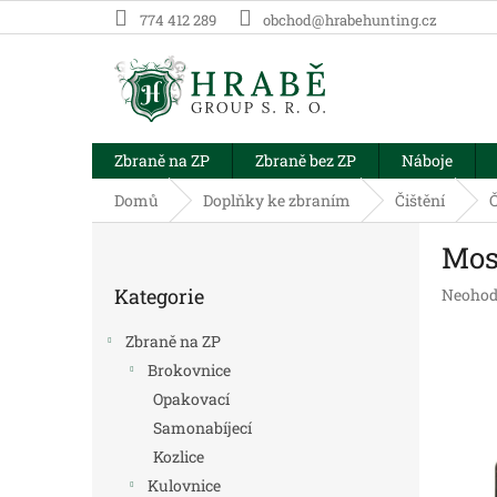
Přejít
774 412 289
obchod@hrabehunting.cz
na
obsah
Zbraně na ZP
Zbraně bez ZP
Náboje
Domů
Doplňky ke zbraním
Čištění
Č
P
Mos
o
Přeskočit
s
Kategorie
Průměr
Neohod
kategorie
t
hodnoc
r
produk
Zbraně na ZP
a
je
Brokovnice
n
0,0
Opakovací
z
n
5
í
Samonabíjecí
hvězdič
p
Kozlice
a
Kulovnice