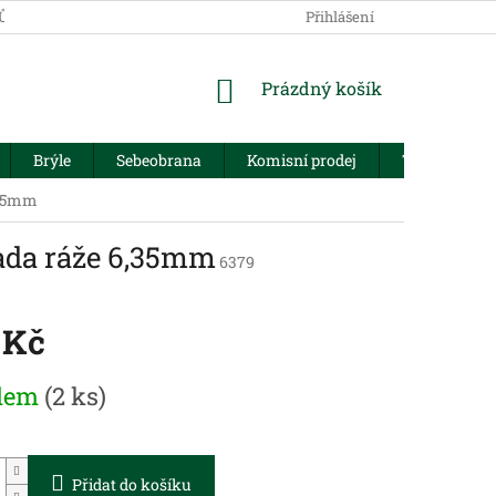
JŮ
Přihlášení
NÁKUPNÍ
Prázdný košík
KOŠÍK
Brýle
Sebeobrana
Komisní prodej
Trezory
,35mm
ada ráže 6,35mm
6379
 Kč
dem
(2 ks)
Přidat do košíku