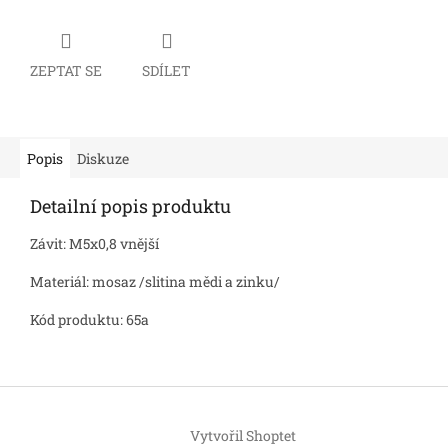
ZEPTAT SE
SDÍLET
Popis
Diskuze
Detailní popis produktu
Závit: M5x0,8 vnější
Materiál: mosaz /slitina mědi a zinku/
Kód produktu: 65a
Z
á
Vytvořil Shoptet
p