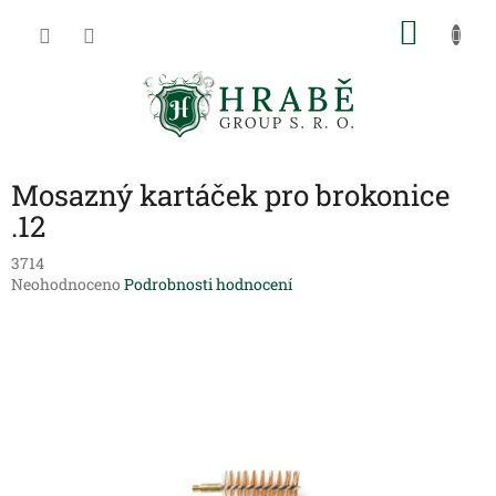
Přejít
NÁKU
na
obsah
KOŠÍK
Mosazný kartáček pro brokonice
.12
3714
Průměrné
Neohodnoceno
Podrobnosti hodnocení
hodnocení
produktu
je
0,0
z
5
hvězdiček.