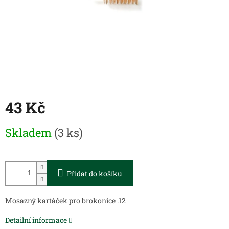
43 Kč
Měrná
Skladem
(3 ks)
cena:
Přidat do košíku
Mosazný kartáček pro brokonice .12
Detailní informace