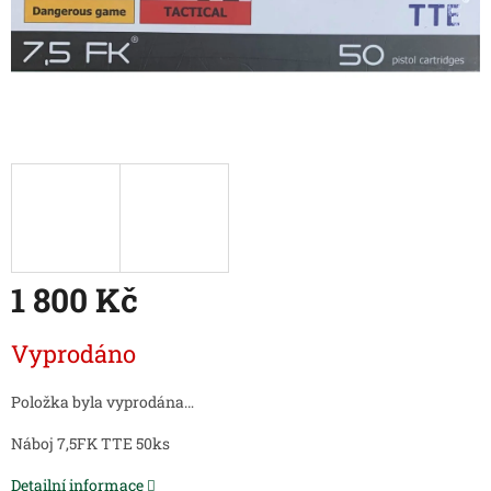
1 800 Kč
Měrná
Vyprodáno
cena:
Položka byla vyprodána…
Náboj 7,5FK TTE 50ks
Detailní informace