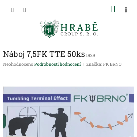
Přejít
NÁKU
na
obsah
KOŠÍK
Náboj 7,5FK TTE 50ks
1929
Průměrné
Neohodnoceno
Podrobnosti hodnocení
Značka:
FK BRNO
hodnocení
produktu
je
0,0
z
5
hvězdiček.