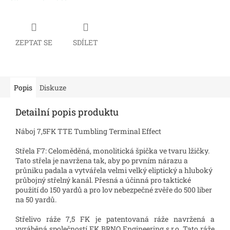
ZEPTAT SE
SDÍLET
Popis
Diskuze
Detailní popis produktu
Náboj 7,5FK TTE Tumbling Terminal Effect
Střela F7: Celoměděná, monolitická špička ve tvaru lžičky.
Tato střela je navržena tak, aby po prvním nárazu a
průniku padala a vytvářela velmi velký eliptický a hluboký
průbojný střelný kanál. Přesná a účinná pro taktické
použití do 150 yardů a pro lov nebezpečné zvěře do 500 liber
na 50 yardů.
Střelivo ráže 7,5 FK je patentovaná ráže navržená a
vyráběná společností FK BRNO Engineering s.r.o. Tato ráže