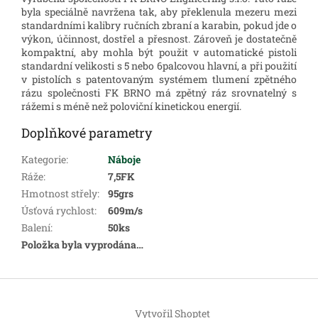
byla speciálně navržena tak, aby překlenula mezeru mezi
standardními kalibry ručních zbraní a karabin, pokud jde o
výkon, účinnost, dostřel a přesnost. Zároveň je dostatečně
kompaktní, aby mohla být použit v automatické pistoli
standardní velikosti s 5 nebo 6palcovou hlavní, a při použití
v pistolích s patentovaným systémem tlumení zpětného
rázu společnosti FK BRNO má zpětný ráz srovnatelný s
rážemi s méně než poloviční kinetickou energií.
Doplňkové parametry
Kategorie
:
Náboje
Ráže
:
7,5FK
Hmotnost střely
:
95grs
Úsťová rychlost
:
609m/s
Balení
:
50ks
Položka byla vyprodána…
Z
á
Vytvořil Shoptet
p