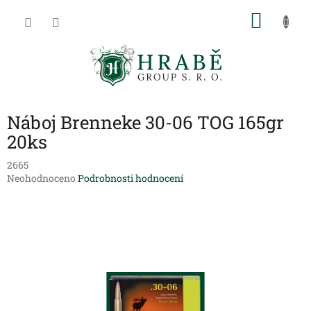
Přejít
NÁKU
na
obsah
KOŠÍK
Náboj Brenneke 30-06 TOG 165gr
20ks
2665
Průměrné
Neohodnoceno
Podrobnosti hodnocení
hodnocení
produktu
je
0,0
z
5
hvězdiček.