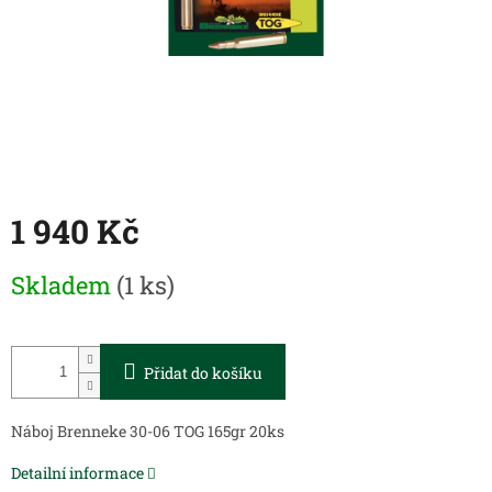
1 940 Kč
Měrná
Skladem
(1 ks)
cena:
Přidat do košíku
Náboj Brenneke 30-06 TOG 165gr 20ks
Detailní informace