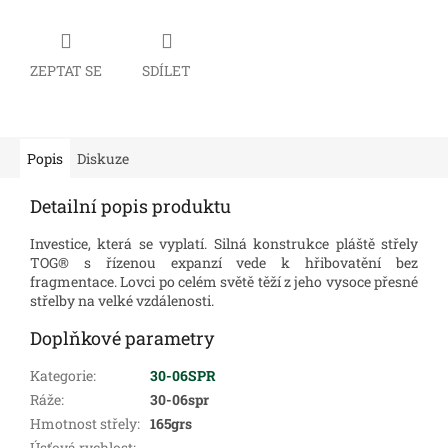
ZEPTAT SE
SDÍLET
Popis
Diskuze
Detailní popis produktu
Investice, která se vyplatí. Silná konstrukce pláště střely
TOG® s řízenou expanzí vede k hřibovatění bez
fragmentace. Lovci po celém světě těží z jeho vysoce přesné
střelby na velké vzdálenosti.
Doplňkové parametry
Kategorie
:
30-06SPR
Ráže
:
30-06spr
Hmotnost střely
:
165grs
Úsťová rychlost
: