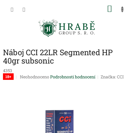
Přejít
NÁKU
na
obsah
KOŠÍK
Náboj CCI 22LR Segmented HP
40gr subsonic
4353
Průměrné
Neohodnoceno
Podrobnosti hodnocení
Značka:
CCI
18+
hodnocení
produktu
je
0,0
z
5
hvězdiček.