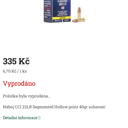
335 Kč
Měrná
6,70 Kč / 1 ks
cena:
Vyprodáno
Položka byla vyprodána…
Náboj CCI 22LR Segmented Hollow point 40gr subsonic
Detailní informace