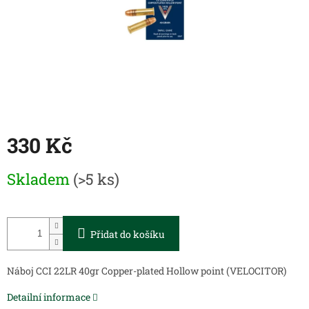
330 Kč
Měrná
Skladem
(>5 ks)
cena:
Přidat do košíku
Náboj CCI 22LR 40gr Copper-plated Hollow point (VELOCITOR)
Detailní informace