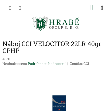
Přejít
NÁKU
na
obsah
KOŠÍK
Náboj CCI VELOCITOR 22LR 40gr
CPHP
4350
Průměrné
Neohodnoceno
Podrobnosti hodnocení
Značka:
CCI
hodnocení
produktu
je
0,0
z
5
hvězdiček.