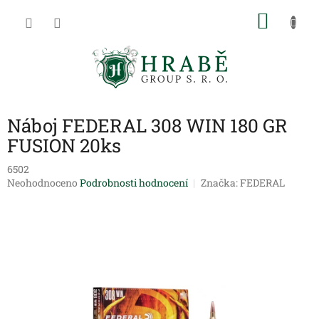
Přejít
NÁKU
na
obsah
KOŠÍK
Náboj FEDERAL 308 WIN 180 GR
FUSION 20ks
6502
Průměrné
Neohodnoceno
Podrobnosti hodnocení
Značka:
FEDERAL
hodnocení
produktu
je
0,0
z
5
hvězdiček.