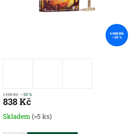
1 198 Kč
–30 %
1 198 Kč
–30 %
838 Kč
Měrná
Skladem
(>5 ks)
cena: