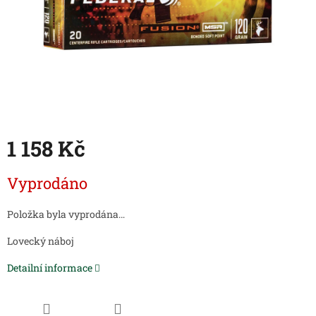
1 158 Kč
Měrná
Vyprodáno
cena:
Položka byla vyprodána…
Lovecký náboj
Detailní informace