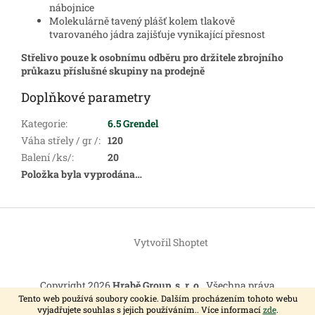
nábojnice
Molekulárně tavený plášť kolem tlakově
tvarovaného jádra zajišťuje vynikající přesnost
Střelivo pouze k osobnímu odběru pro držitele zbrojního
průkazu příslušné skupiny na prodejně
Doplňkové parametry
Kategorie
:
6.5 Grendel
Váha střely / gr /
:
120
Balení /ks/
:
20
Položka byla vyprodána…
Z
á
Vytvořil Shoptet
p
a
t
Copyright 2026
Hrabě Group, s. r. o.
. Všechna práva
í
vyhrazena.
Tento web používá soubory cookie. Dalším procházením tohoto webu
vyjadřujete souhlas s jejich používáním.. Více informací
zde
.