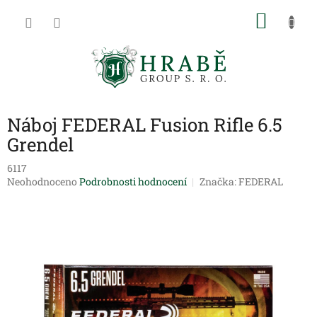
Přejít
NÁKU
na
obsah
KOŠÍK
Náboj FEDERAL Fusion Rifle 6.5
Grendel
6117
Průměrné
Neohodnoceno
Podrobnosti hodnocení
Značka:
FEDERAL
hodnocení
produktu
je
0,0
z
5
hvězdiček.